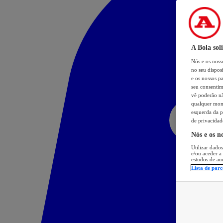
A Bola sol
Nós e os nos
no seu dispos
e os nossos pa
seu consentim
vê poderão não
qualquer mome
esquerda da p
de privacidad
Nós e os n
Utilizar dados
e/ou aceder a
estudos de au
Lista de parc