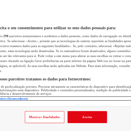
icita o seu consentimento para utilizar os seus dados pessoais para:
sos
298
parceiros armazenamos e acedemos a dados pessoais, como dados de navegação ou identif
itivo. Se selecionar «Aceito», permite que as tecnologias de rastreio suportem as finalidades apr
rceiros tratamos dados para as seguintes finalidades». Se, pelo contrário, selecionar «Rejeitar tud
ento, estas tecnologias serão desativadas. Se os rastreadores forem desativados, alguns conteúdo
 ser tão relevantes para si. Pode voltar a este menu para alterar as suas escolhas ou retirar o con
nto clicando na ligação Gerir preferências na parte inferior da página Web (ou no ícone na part
ágina, se aplicável). As suas escolhas serão aplicadas em Website. Para mais informação, consulte 
e.
ossos parceiros tratamos os dados para fornecermos:
 de geolocalização precisos. Procurar ativamente as características do dispositivo para identifica
 informações num dispositivo. Publicidade e conteúdos personalizados, medição de publicidade e
diência e desenvolvimento de serviços.
eiros (fornecedores)
Mostrar finalidades
Aceito