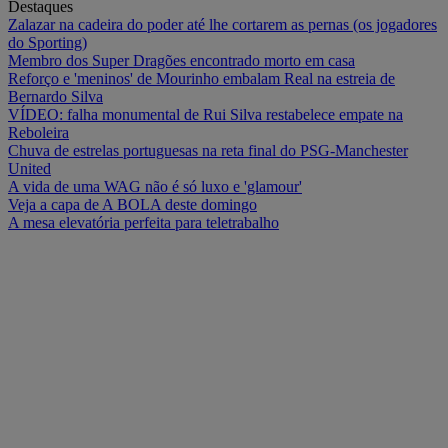
Destaques
Zalazar na cadeira do poder até lhe cortarem as pernas (os jogadores
do Sporting)
Membro dos Super Dragões encontrado morto em casa
Reforço e 'meninos' de Mourinho embalam Real na estreia de
Bernardo Silva
VÍDEO: falha monumental de Rui Silva restabelece empate na
Reboleira
Chuva de estrelas portuguesas na reta final do PSG-Manchester
United
A vida de uma WAG não é só luxo e 'glamour'
Veja a capa de A BOLA deste domingo
A mesa elevatória perfeita para teletrabalho