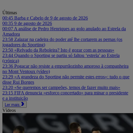
Últimas
00:45
Barba e Cabelo de 9 de agosto de 2026
00:35
9 de agosto de 2026
00:07
A análise de Pedro Henriques ao golo anulado ao Estrela da
Amadora
23:58
Zalazar na cadeira do poder até lhe cortarem as pernas (os
jogadores do Sporting)
23:50
«Relvado da Reboleira? Isto é gozar com as pessoas»
23:44
Quando o Sporting se partiu só faltou ‘estrela’ ao Estrela
(crónica)
23:36
Pogacar não resiste a empurrãozinho amoroso à companheira
no Mont Ventoux (vídeo)
23:29
«A grandeza do Sporting não permite estes erros»: tudo o que
disse Rui Borges
23:20
«Se queremos ser campeões, temos de fazer muito mais»
23:15
FIFA denuncia «esforço concertado» para minar o presidente
e a instituição
Ler mais
Vídeos