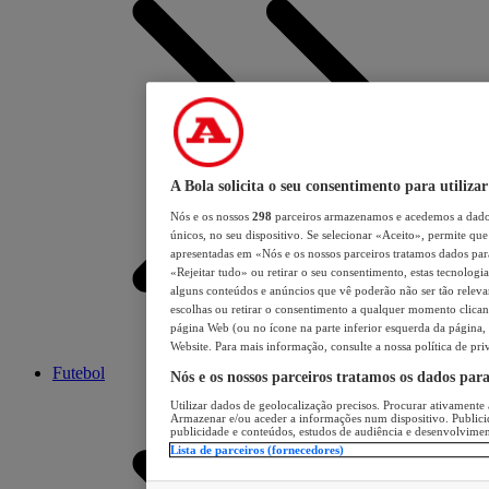
A Bola solicita o seu consentimento para utilizar
Nós e os nossos
298
parceiros armazenamos e acedemos a dados
únicos, no seu dispositivo. Se selecionar «Aceito», permite que 
apresentadas em «Nós e os nossos parceiros tratamos dados para 
«Rejeitar tudo» ou retirar o seu consentimento, estas tecnologia
alguns conteúdos e anúncios que vê poderão não ser tão relevant
escolhas ou retirar o consentimento a qualquer momento clicand
página Web (ou no ícone na parte inferior esquerda da página, s
Website. Para mais informação, consulte a nossa política de pri
Futebol
Nós e os nossos parceiros tratamos os dados par
Utilizar dados de geolocalização precisos. Procurar ativamente a
Armazenar e/ou aceder a informações num dispositivo. Publici
publicidade e conteúdos, estudos de audiência e desenvolvimen
Lista de parceiros (fornecedores)