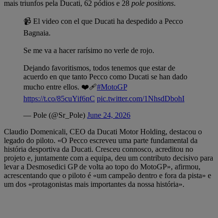
mais triunfos pela Ducati, 62 pódios e 28
pole positions
.
📹 El video con el que Ducati ha despedido a Pecco
Bagnaia.
Se me va a hacer rarísimo no verle de rojo.
Dejando favoritismos, todos tenemos que estar de
acuerdo en que tanto Pecco como Ducati se han dado
mucho entre ellos. ❤️‍🩹
#MotoGP
https://t.co/85cuYif6nC
pic.twitter.com/1NhsdDbohI
— Pole (@Sr_Pole)
June 24, 2026
Claudio Domenicali, CEO da Ducati Motor Holding, destacou o
legado do piloto. «O Pecco escreveu uma parte fundamental da
história desportiva da Ducati. Cresceu connosco, acreditou no
projeto e, juntamente com a equipa, deu um contributo decisivo para
levar a Desmosedici GP de volta ao topo do MotoGP», afirmou,
acrescentando que o piloto é «um campeão dentro e fora da pista» e
um dos «protagonistas mais importantes da nossa história».