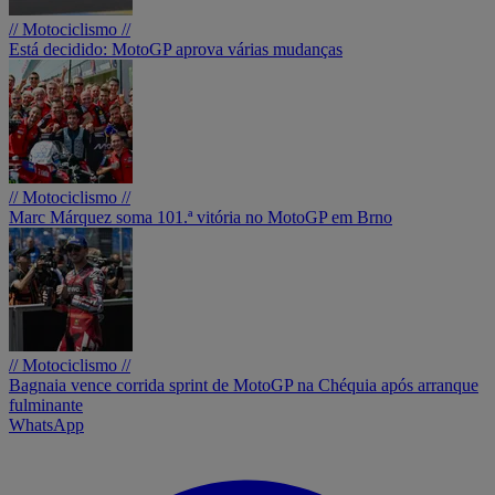
// Motociclismo //
Está decidido: MotoGP aprova várias mudanças
// Motociclismo //
Marc Márquez soma 101.ª vitória no MotoGP em Brno
// Motociclismo //
Bagnaia vence corrida sprint de MotoGP na Chéquia após arranque
fulminante
WhatsApp