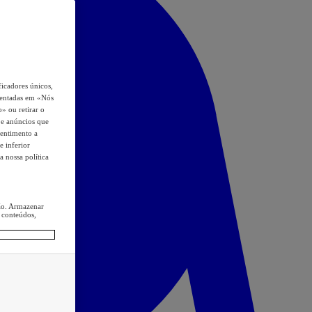
icadores únicos,
esentadas em «Nós
o» ou retirar o
s e anúncios que
sentimento a
e inferior
a nossa política
ção. Armazenar
 conteúdos,