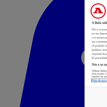
A Bola sol
Nós e os nos
no seu dispos
e os nossos pa
seu consentim
vê poderão não
qualquer mome
esquerda da p
de privacidad
Nós e os n
Utilizar dados
e/ou aceder a
estudos de au
Lista de parc