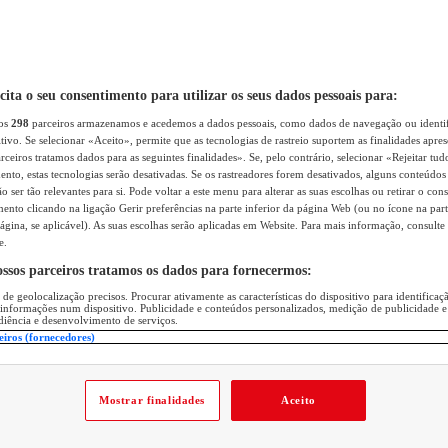
icita o seu consentimento para utilizar os seus dados pessoais para:
sos
298
parceiros armazenamos e acedemos a dados pessoais, como dados de navegação ou identif
itivo. Se selecionar «Aceito», permite que as tecnologias de rastreio suportem as finalidades apr
rceiros tratamos dados para as seguintes finalidades». Se, pelo contrário, selecionar «Rejeitar tud
ento, estas tecnologias serão desativadas. Se os rastreadores forem desativados, alguns conteúdo
 ser tão relevantes para si. Pode voltar a este menu para alterar as suas escolhas ou retirar o con
nto clicando na ligação Gerir preferências na parte inferior da página Web (ou no ícone na part
ágina, se aplicável). As suas escolhas serão aplicadas em Website. Para mais informação, consulte 
e.
ossos parceiros tratamos os dados para fornecermos:
 de geolocalização precisos. Procurar ativamente as características do dispositivo para identifica
 informações num dispositivo. Publicidade e conteúdos personalizados, medição de publicidade e
diência e desenvolvimento de serviços.
eiros (fornecedores)
Mostrar finalidades
Aceito