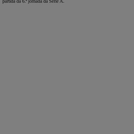
partida da 6.ª jornada da Serie A.