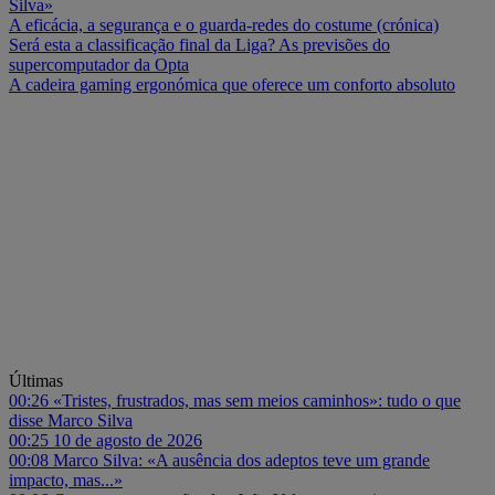
Silva»
A eficácia, a segurança e o guarda-redes do costume (crónica)
Será esta a classificação final da Liga? As previsões do
supercomputador da Opta
A cadeira gaming ergonómica que oferece um conforto absoluto
Últimas
00:26
«Tristes, frustrados, mas sem meios caminhos»: tudo o que
disse Marco Silva
00:25
10 de agosto de 2026
00:08
Marco Silva: «A ausência dos adeptos teve um grande
impacto, mas...»