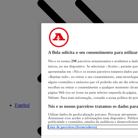
A Bola solicita o seu consentimento para utilizar
Nós e os nossos
298
parceiros armazenamos e acedemos a dados
únicos, no seu dispositivo. Se selecionar «Aceito», permite que 
apresentadas em «Nós e os nossos parceiros tratamos dados para 
«Rejeitar tudo» ou retirar o seu consentimento, estas tecnologia
alguns conteúdos e anúncios que vê poderão não ser tão relevant
escolhas ou retirar o consentimento a qualquer momento clicand
página Web (ou no ícone na parte inferior esquerda da página, s
Website. Para mais informação, consulte a nossa política de pri
Futebol
Nós e os nossos parceiros tratamos os dados par
Utilizar dados de geolocalização precisos. Procurar ativamente a
Armazenar e/ou aceder a informações num dispositivo. Publici
publicidade e conteúdos, estudos de audiência e desenvolvimen
Lista de parceiros (fornecedores)