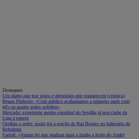
Destaques
Um diabo que traz golos e demónios que reaparecem (crónica)
Bruno Pinheiro: «Com público acabaríamos a primeira parte com
três ou quatro golos sofridos»
Mercado: experiente médio espanhol do Sevilha já tem clube da
Liga à espera
Orelhas a arder: assim foi a reação de Rui Borges no balneário da
Reboleira
Farioli: «Vamos ter que analisar mais a fundo a lesão do André