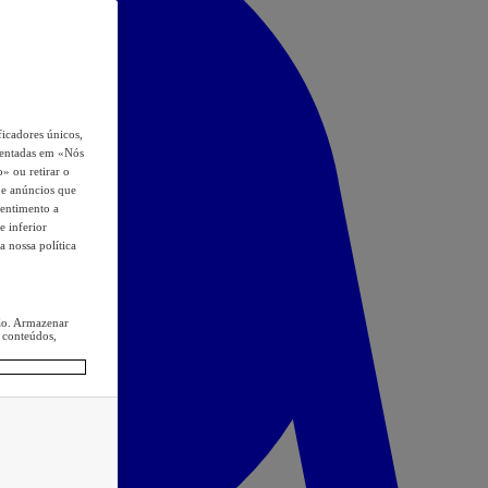
icadores únicos,
esentadas em «Nós
o» ou retirar o
s e anúncios que
sentimento a
e inferior
a nossa política
ção. Armazenar
 conteúdos,