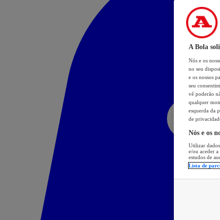
A Bola sol
Nós e os nos
no seu dispos
e os nossos pa
seu consentim
vê poderão não
qualquer mome
esquerda da p
de privacidad
Nós e os n
Utilizar dados
e/ou aceder a
estudos de au
Lista de parc