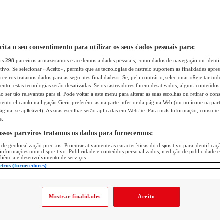
icita o seu consentimento para utilizar os seus dados pessoais para:
sos
298
parceiros armazenamos e acedemos a dados pessoais, como dados de navegação ou identif
itivo. Se selecionar «Aceito», permite que as tecnologias de rastreio suportem as finalidades apr
rceiros tratamos dados para as seguintes finalidades». Se, pelo contrário, selecionar «Rejeitar tud
ento, estas tecnologias serão desativadas. Se os rastreadores forem desativados, alguns conteúdo
 ser tão relevantes para si. Pode voltar a este menu para alterar as suas escolhas ou retirar o con
nto clicando na ligação Gerir preferências na parte inferior da página Web (ou no ícone na part
ágina, se aplicável). As suas escolhas serão aplicadas em Website. Para mais informação, consulte 
e.
ossos parceiros tratamos os dados para fornecermos:
 de geolocalização precisos. Procurar ativamente as características do dispositivo para identifica
 informações num dispositivo. Publicidade e conteúdos personalizados, medição de publicidade e
diência e desenvolvimento de serviços.
eiros (fornecedores)
Mostrar finalidades
Aceito