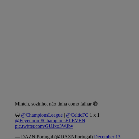
Minteh, sozinho, não tinha como falhar 😎
🤩
@ChampionsLeague
|
@CelticFC
1 x 1
@Feyenoord
#ChampionsELEVEN
pic.twitter.com/GUJxo3WJbv
— DAZN Portugal (@DAZNPortugal)
December 13,