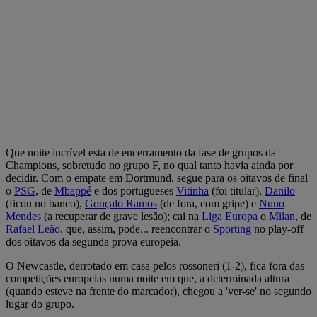
Que noite incrível esta de encerramento da fase de grupos da
Champions, sobretudo no grupo F, no qual tanto havia ainda por
decidir. Com o empate em Dortmund, segue para os oitavos de final
o
PSG
, de
Mbappé
e dos portugueses
Vitinha
(foi titular),
Danilo
(ficou no banco),
Gonçalo Ramos
(de fora, com gripe) e
Nuno
Mendes
(a recuperar de grave lesão); cai na
Liga Europa
o
Milan
, de
Rafael Leão
, que, assim, pode... reencontrar o
Sporting
no play-off
dos oitavos da segunda prova europeia.
O Newcastle, derrotado em casa pelos rossoneri (1-2), fica fora das
competições europeias numa noite em que, a determinada altura
(quando esteve na frente do marcador), chegou a 'ver-se' no segundo
lugar do grupo.