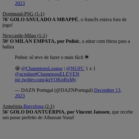
2023
Dortmund-PSG (1-1)
76' GOLO ANULADO A MBAPPÉ
, o francês estava fora de
jogo!
Newcastle-Milan (1-1)
59' O MILAN EMPATA, por Pulisic
, a atirar com frieza para a
baliza
Pulisic só teve de fazer o mais fácil 🌟
🤩
@ChampionsLeague
|
@NUFC
1 x 1
@acmilan
#ChampionsELEVEN
pic.twitter.com/4qYOKpBxMy
— DAZN Portugal (@DAZNPortugal)
December 13,
2023
Antuérpia-
Barcelona
(2-1)
56' GOLO DO ANTUÉRPIA, por Vincent Janssen
, que recebe
um passe perfeito de Alhassan Yusuf