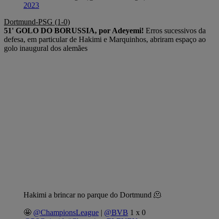
2023
Dortmund-PSG (1-0)
51' GOLO DO BORUSSIA, por Adeyemi!
Erros sucessivos da
defesa, em particular de Hakimi e Marquinhos, abriram espaço ao
golo inaugural dos alemães
Hakimi a brincar no parque do Dortmund 🫠
🤩
@ChampionsLeague
|
@BVB
1 x 0