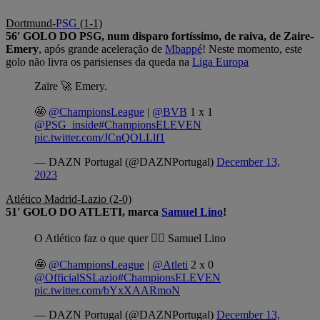
Dortmund-
PSG
(1-1)
56' GOLO DO PSG, num disparo fortíssimo, de raiva, de Zaire-
Emery
, após grande aceleração de
Mbappé
! Neste momento, este
golo não livra os parisienses da queda na
Liga Europa
Zaïre 🚀 Emery.
🤩
@ChampionsLeague
|
@BVB
1 x 1
@PSG_inside
#ChampionsELEVEN
pic.twitter.com/JCnQOLLlf1
— DAZN Portugal (@DAZNPortugal)
December 13,
2023
Atlético Madrid-Lazio (2-0)
51' GOLO DO ATLETI, marca
Samuel Lino
!
O Atlético faz o que quer 🤷‍♂️ Samuel Lino
🤩
@ChampionsLeague
|
@Atleti
2 x 0
@OfficialSSLazio
#ChampionsELEVEN
pic.twitter.com/bYxXAARmoN
— DAZN Portugal (@DAZNPortugal)
December 13,