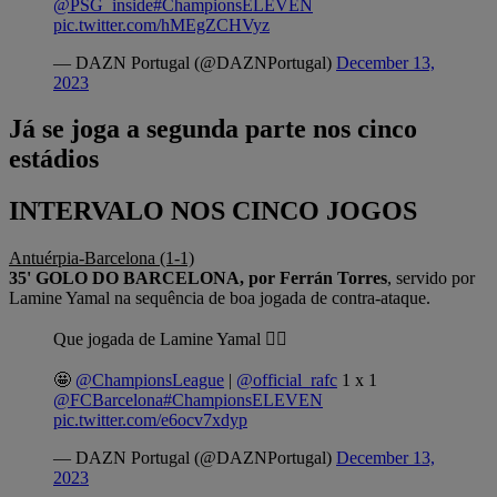
@PSG_inside
#ChampionsELEVEN
pic.twitter.com/hMEgZCHVyz
— DAZN Portugal (@DAZNPortugal)
December 13,
2023
Já se joga a segunda parte nos cinco
estádios
INTERVALO NOS CINCO JOGOS
Antuérpia-Barcelona (1-1)
35' GOLO DO BARCELONA, por Ferrán Torres
, servido por
Lamine Yamal na sequência de boa jogada de contra-ataque.
Que jogada de Lamine Yamal 😮‍💨
🤩
@ChampionsLeague
|
@official_rafc
1 x 1
@FCBarcelona
#ChampionsELEVEN
pic.twitter.com/e6ocv7xdyp
— DAZN Portugal (@DAZNPortugal)
December 13,
2023