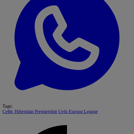
Tags:
Celtic
Hibernian
Premiership
Uefa Europa League