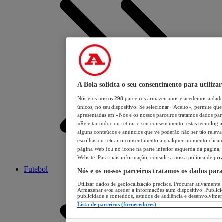
A Bola solicita o seu consentimento para utilizar
Nós e os nossos
298
parceiros armazenamos e acedemos a dados
únicos, no seu dispositivo. Se selecionar «Aceito», permite que 
apresentadas em «Nós e os nossos parceiros tratamos dados para 
«Rejeitar tudo» ou retirar o seu consentimento, estas tecnologia
alguns conteúdos e anúncios que vê poderão não ser tão relevant
escolhas ou retirar o consentimento a qualquer momento clicand
página Web (ou no ícone na parte inferior esquerda da página, s
Website. Para mais informação, consulte a nossa política de pri
Futebol
Nós e os nossos parceiros tratamos os dados par
Utilizar dados de geolocalização precisos. Procurar ativamente a
Armazenar e/ou aceder a informações num dispositivo. Publici
publicidade e conteúdos, estudos de audiência e desenvolvimen
Lista de parceiros (fornecedores)