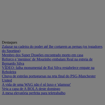
Destaques
Zalazar na cadeira do poder até lhe cortarem as pernas (os jogadores
do Sporting)
Membro dos Super Dragões encontrado morto em casa
Reforço e 'meninos' de Mourinho embalam Real na estreia de
Bernardo Silva
VÍDEO: falha monumental de Rui Silva restabelece empate na
Reboleira
Chuva de estrelas portuguesas na reta final do PSG-Manchester
United
A vida de uma WAG não é só luxo e 'glamour'
Veja a capa de A BOLA deste domingo
A mesa elevatória perfeita para teletrabalho