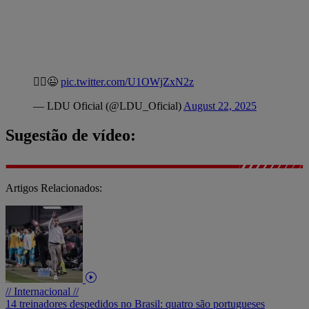
🤷‍♂️😉
pic.twitter.com/U1OWjZxN2z
— LDU Oficial (@LDU_Oficial)
August 22, 2025
Sugestão de vídeo:
Artigos Relacionados:
// Internacional //
14 treinadores despedidos no Brasil: quatro são portugueses