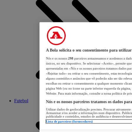
A Bola solicita o seu consentimento para utilizar
Nós e os nossos
298
parceiros armazenamos e acedemos a dados
únicos, no seu dispositivo. Se selecionar «Aceito», permite que 
apresentadas em «Nós e os nossos parceiros tratamos dados para 
«Rejeitar tudo» ou retirar o seu consentimento, estas tecnologia
alguns conteúdos e anúncios que vê poderão não ser tão relevant
escolhas ou retirar o consentimento a qualquer momento clicand
página Web (ou no ícone na parte inferior esquerda da página, s
Website. Para mais informação, consulte a nossa política de pri
Futebol
Nós e os nossos parceiros tratamos os dados par
Utilizar dados de geolocalização precisos. Procurar ativamente a
Armazenar e/ou aceder a informações num dispositivo. Publici
publicidade e conteúdos, estudos de audiência e desenvolvimen
Lista de parceiros (fornecedores)