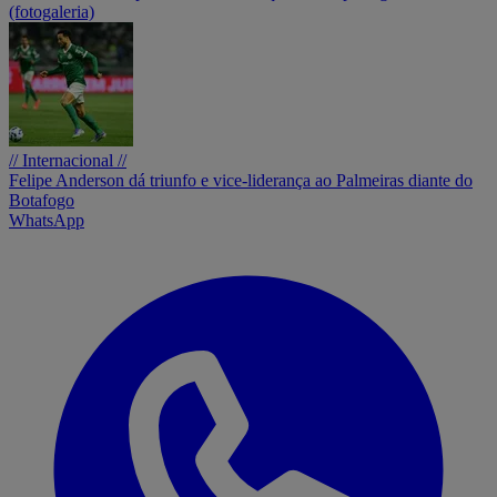
(fotogaleria)
// Internacional //
Felipe Anderson dá triunfo e vice-liderança ao Palmeiras diante do
Botafogo
WhatsApp