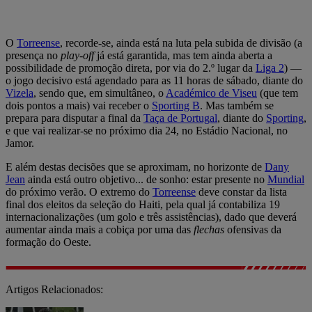
O
Torreense
, recorde-se, ainda está na luta pela subida de divisão (a
presença no
play-off
já está garantida, mas tem ainda aberta a
possibilidade de promoção direta, por via do 2.º lugar da
Liga 2
) —
o jogo decisivo está agendado para as 11 horas de sábado, diante do
Vizela
, sendo que, em simultâneo, o
Académico de Viseu
(que tem
dois pontos a mais) vai receber o
Sporting B
. Mas também se
prepara para disputar a final da
Taça de Portugal
, diante do
Sporting
,
e que vai realizar-se no próximo dia 24, no Estádio Nacional, no
Jamor.
E além destas decisões que se aproximam, no horizonte de
Dany
Jean
ainda está outro objetivo... de sonho: estar presente no
Mundial
do próximo verão. O extremo do
Torreense
deve constar da lista
final dos eleitos da seleção do Haiti, pela qual já contabiliza 19
internacionalizações (um golo e três assistências), dado que deverá
aumentar ainda mais a cobiça por uma das
flechas
ofensivas da
formação do Oeste.
Artigos Relacionados: