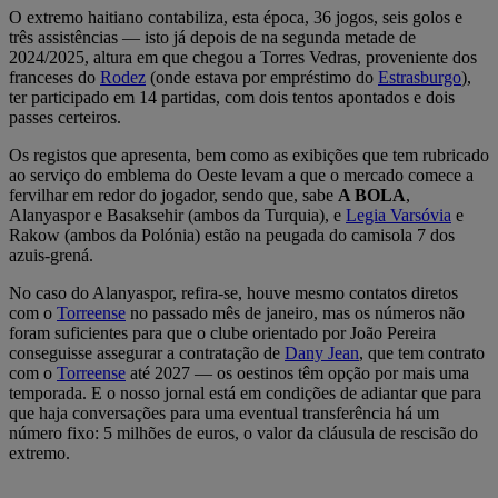
O extremo haitiano contabiliza, esta época, 36 jogos, seis golos e
três assistências — isto já depois de na segunda metade de
2024/2025, altura em que chegou a Torres Vedras, proveniente dos
franceses do
Rodez
(onde estava por empréstimo do
Estrasburgo
),
ter participado em 14 partidas, com dois tentos apontados e dois
passes certeiros.
Os registos que apresenta, bem como as exibições que tem rubricado
ao serviço do emblema do Oeste levam a que o mercado comece a
fervilhar em redor do jogador, sendo que, sabe
A BOLA
,
Alanyaspor e Basaksehir (ambos da Turquia), e
Legia Varsóvia
e
Rakow (ambos da Polónia) estão na peugada do camisola 7 dos
azuis-grená.
No caso do Alanyaspor, refira-se, houve mesmo contatos diretos
com o
Torreense
no passado mês de janeiro, mas os números não
foram suficientes para que o clube orientado por João Pereira
conseguisse assegurar a contratação de
Dany Jean
, que tem contrato
com o
Torreense
até 2027 — os oestinos têm opção por mais uma
temporada. E o nosso jornal está em condições de adiantar que para
que haja conversações para uma eventual transferência há um
número fixo: 5 milhões de euros, o valor da cláusula de rescisão do
extremo.