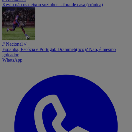
Kévin não os deixou sozinhos... fora de casa (crónica)
// Nacional //
Espanha, Escócia e Portugal: Drammeh(tico)? Não, é mesmo
goleador
WhatsApp