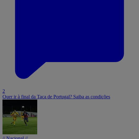
2
Quer ir à final da Taça de Portugal? Saiba as condições
// Nacional //