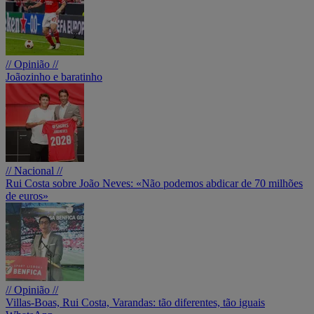
// Opinião //
Joãozinho e baratinho
// Nacional //
Rui Costa sobre João Neves: «Não podemos abdicar de 70 milhões
de euros»
// Opinião //
Villas-Boas, Rui Costa, Varandas: tão diferentes, tão iguais