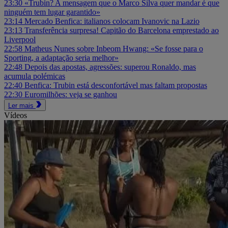
23:30
«Trubin? A mensagem que o Marco Silva quer mandar é que
ninguém tem lugar garantido»
23:14
Mercado Benfica: italianos colocam Ivanovic na Lazio
23:13
Transferência surpresa! Capitão do Barcelona emprestado ao
Liverpool
22:58
Matheus Nunes sobre Inbeom Hwang: «Se fosse para o
Sporting, a adaptação seria melhor»
22:48
Depois das apostas, agressões: superou Ronaldo, mas
acumula polémicas
22:40
Benfica: Trubin está desconfortável mas faltam propostas
22:30
Euromilhões: veja se ganhou
Ler mais
Vídeos