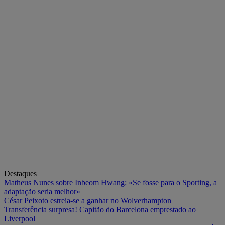
Destaques
Matheus Nunes sobre Inbeom Hwang: «Se fosse para o Sporting, a
adaptação seria melhor»
César Peixoto estreia-se a ganhar no Wolverhampton
Transferência surpresa! Capitão do Barcelona emprestado ao
Liverpool