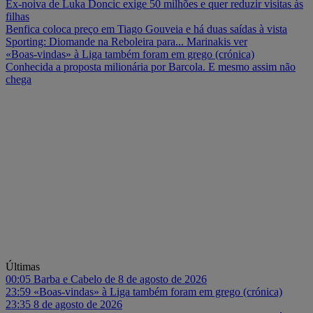
Ex-noiva de Luka Doncic exige 50 milhões e quer reduzir visitas às
filhas
Benfica coloca preço em Tiago Gouveia e há duas saídas à vista
Sporting: Diomande na Reboleira para... Marinakis ver
«Boas-vindas» à Liga também foram em grego (crónica)
Conhecida a proposta milionária por Barcola. E mesmo assim não
chega
Últimas
00:05
Barba e Cabelo de 8 de agosto de 2026
23:59
«Boas-vindas» à Liga também foram em grego (crónica)
23:35
8 de agosto de 2026