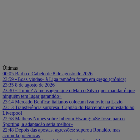
Últimas
00:05
Barba e Cabelo de 8 de agosto de 2026
23:59
«Boas-vindas» à Liga também foram em grego (crónica)
23:35
8 de agosto de 2026
23:30
«Trubin? A mensagem que o Marco Silva quer mandar é que
ninguém tem lugar garantido»
23:14
Mercado Benfica: italianos colocam Ivanovic na Lazio
23:13
Transferência surpresa! Capitão do Barcelona emprestado ao
Liverpool
22:58
Matheus Nunes sobre Inbeom Hwang: «Se fosse para o
Sporting, a adaptação seria melhor»
22:48
Depois das apostas, agressões: superou Ronaldo, mas
acumula polémicas