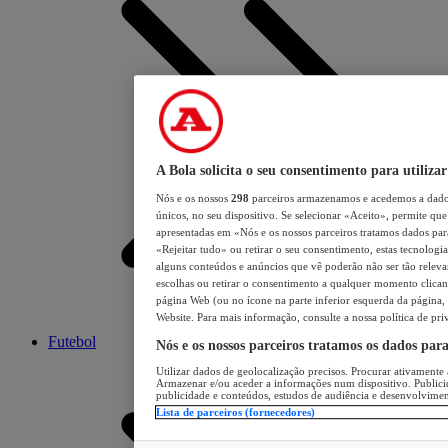
A Bola solicita o seu consentimento para utilizar
Nós e os nossos
298
parceiros armazenamos e acedemos a dados
únicos, no seu dispositivo. Se selecionar «Aceito», permite que 
apresentadas em «Nós e os nossos parceiros tratamos dados para 
«Rejeitar tudo» ou retirar o seu consentimento, estas tecnologia
alguns conteúdos e anúncios que vê poderão não ser tão relevant
escolhas ou retirar o consentimento a qualquer momento clicand
página Web (ou no ícone na parte inferior esquerda da página, s
Website. Para mais informação, consulte a nossa política de pri
Futebol
Nós e os nossos parceiros tratamos os dados par
Utilizar dados de geolocalização precisos. Procurar ativamente a
Armazenar e/ou aceder a informações num dispositivo. Publici
publicidade e conteúdos, estudos de audiência e desenvolvimen
Lista de parceiros (fornecedores)