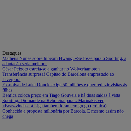
Destaques
Matheus Nunes sobre Inbeom Hwang: «Se fosse para o Sporting, a
adaptação seria melhor»
César Peixoto estreia-se a ganhar no Wolverhampton
Transferência surpresa! Capitão do Barcelona emprestado ao
Liverpool
Ex-noiva de Luka Doncic exige 50 milhões e quer reduzir visitas às
filhas
Benfica coloca preço em Tiago Gouveia e há duas saídas à vista
Sporting: Diomande na Reboleira para... Marinakis ver
«Boas-vindas» à Liga também foram em grego (crónica)
Conhecida a proposta milionária por Barcola. E mesmo assim não
chega