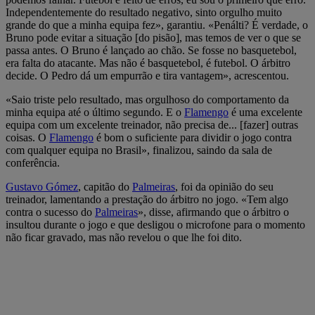
Independentemente do resultado negativo, sinto orgulho muito
grande do que a minha equipa fez», garantiu. «Penálti? É verdade, o
Bruno pode evitar a situação [do pisão], mas temos de ver o que se
passa antes. O Bruno é lançado ao chão. Se fosse no basquetebol,
era falta do atacante. Mas não é basquetebol, é futebol. O árbitro
decide. O Pedro dá um empurrão e tira vantagem», acrescentou.
«Saio triste pelo resultado, mas orgulhoso do comportamento da
minha equipa até o último segundo. E o
Flamengo
é uma excelente
equipa com um excelente treinador, não precisa de... [fazer] outras
coisas. O
Flamengo
é bom o suficiente para dividir o jogo contra
com qualquer equipa no Brasil», finalizou, saindo da sala de
conferência.
Gustavo Gómez
, capitão do
Palmeiras
, foi da opinião do seu
treinador, lamentando a prestação do árbitro no jogo. «Tem algo
contra o sucesso do
Palmeiras
», disse, afirmando que o árbitro o
insultou durante o jogo e que desligou o microfone para o momento
não ficar gravado, mas não revelou o que lhe foi dito.