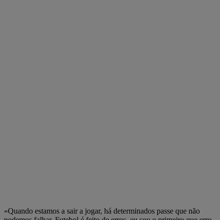
«Quando estamos a sair a jogar, há determinados passe que não
podemos falhar. Futebol é feito de erros, eu sou o primeiro que erro.