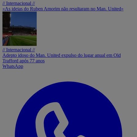
// Internacional //
«As ideias do Ruben Amorim não resultaram no Man. United»
// Internacional //
Adepto idoso do Man. United expulso do lugar anual em Old
Trafford após 77 anos
WhatsApp