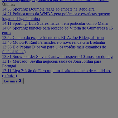
Últimas
14:38
Sporting: Doumbia reage ao empate na Reboleira
14:21
Política trans da WNBA gera polémica e ex-atletas querem
jogar na Liga feminina
14:11
Sporting: Luis Suárez marca... em particular com o Mafra
14:04
Sporting: bilhetes para receção ao Vitória de Guimarães a 15
euros
13:52
Cancro do ex-presidente dos EUA, Joe Biden, alastrou
13:45
MotoGP: Raul Fernandez é o novo rei da Grã Bretanha
13:36
E o Pepino D’or vai para… os troféus mais estranhos do
futebol (fotos)
13:31
Snowboarder Steven Cantwell suspenso 10 anos por doping
13:17
Mercado: Sevilha negoceia saída de Joan Jordán para
Portugal
13:11
Liga 2: leão de Faro rugiu mais alto em duelo de candidatos
(crónica)
Ler mais