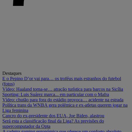
Destaques
E o Pepino D’or vai para… os troféus mais estranhos do futebol
(fotos)
Vídeo: Haaland torna-se… atração turística para barcos na Sicília
Sporting: Luis Suárez marca... em particular com o Mafra
Vídeo: chutão para fora do estádio provoca… acidente na estrada
Política trans da WNBA gera polémica e ex-atletas querem jogar na
Liga feminina
Cancro do ex-presidente dos EUA, Joe Biden, alastrou
Será esta a classificação final da Liga? As previsões do
supercomputador da Opta
A cadeira gaming ergonómica que oferece um conforto absoluto