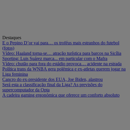
Destaques
E o Pepino D’or vai para… os troféus mais estranhos do futebol
(fotos)
Vídeo: Haaland torna-se… atração turística para barcos na Sicília
Sporting: Luis Suárez marca... em particular com o Mafra
Vídeo: chutão para fora do estádio provoca… acidente na estrada
Política trans da WNBA gera polémica e ex-atletas querem jogar na
Liga feminina
Cancro do ex-presidente dos EUA, Joe Biden, alastrou
Será esta a classificação final da Liga? As previsões do
supercomputador da Opta
A cadeira gaming ergonómica que oferece um conforto absoluto