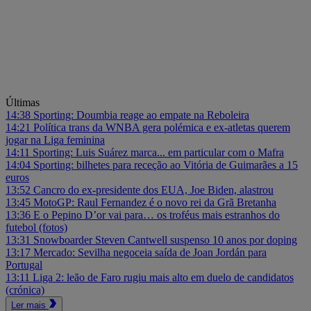
Últimas
14:38
Sporting: Doumbia reage ao empate na Reboleira
14:21
Política trans da WNBA gera polémica e ex-atletas querem
jogar na Liga feminina
14:11
Sporting: Luis Suárez marca... em particular com o Mafra
14:04
Sporting: bilhetes para receção ao Vitória de Guimarães a 15
euros
13:52
Cancro do ex-presidente dos EUA, Joe Biden, alastrou
13:45
MotoGP: Raul Fernandez é o novo rei da Grã Bretanha
13:36
E o Pepino D’or vai para… os troféus mais estranhos do
futebol (fotos)
13:31
Snowboarder Steven Cantwell suspenso 10 anos por doping
13:17
Mercado: Sevilha negoceia saída de Joan Jordán para
Portugal
13:11
Liga 2: leão de Faro rugiu mais alto em duelo de candidatos
(crónica)
Ler mais