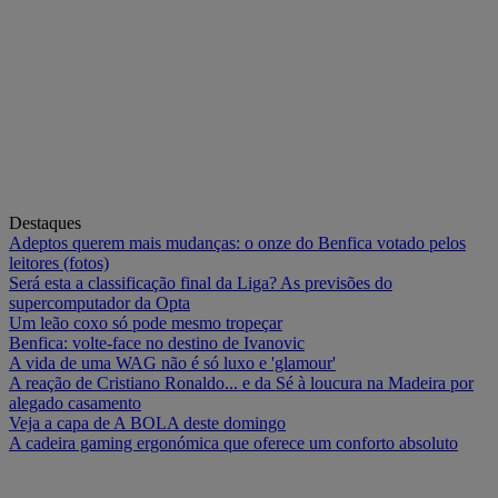
Destaques
Adeptos querem mais mudanças: o onze do Benfica votado pelos
leitores (fotos)
Será esta a classificação final da Liga? As previsões do
supercomputador da Opta
Um leão coxo só pode mesmo tropeçar
Benfica: volte-face no destino de Ivanovic
A vida de uma WAG não é só luxo e 'glamour'
A reação de Cristiano Ronaldo... e da Sé à loucura na Madeira por
alegado casamento
Veja a capa de A BOLA deste domingo
A cadeira gaming ergonómica que oferece um conforto absoluto