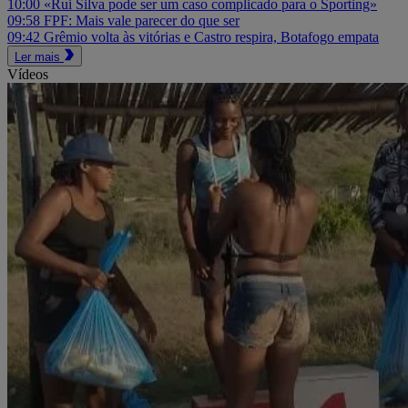
10:00
«Rui Silva pode ser um caso complicado para o Sporting»
09:58
FPF: Mais vale parecer do que ser
09:42
Grêmio volta às vitórias e Castro respira, Botafogo empata
Ler mais
Vídeos