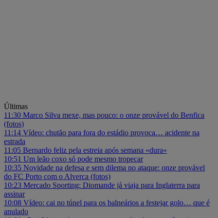
Últimas
11:30
Marco Silva mexe, mas pouco: o onze provável do Benfica
(fotos)
11:14
Vídeo: chutão para fora do estádio provoca… acidente na
estrada
11:05
Bernardo feliz pela estreia após semana «dura»
10:51
Um leão coxo só pode mesmo tropeçar
10:35
Novidade na defesa e sem dilema no ataque: onze provável
do FC Porto com o Alverca (fotos)
10:23
Mercado Sporting: Diomande já viaja para Inglaterra para
assinar
10:08
Vídeo: cai no túnel para os balneários a festejar golo… que é
anulado