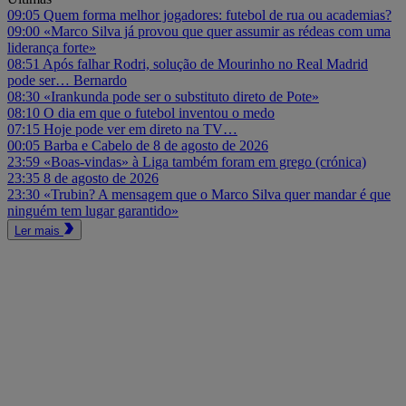
09:05
Quem forma melhor jogadores: futebol de rua ou academias?
09:00
«Marco Silva já provou que quer assumir as rédeas com uma
liderança forte»
08:51
Após falhar Rodri, solução de Mourinho no Real Madrid
pode ser… Bernardo
08:30
«Irankunda pode ser o substituto direto de Pote»
08:10
O dia em que o futebol inventou o medo
07:15
Hoje pode ver em direto na TV…
00:05
Barba e Cabelo de 8 de agosto de 2026
23:59
«Boas-vindas» à Liga também foram em grego (crónica)
23:35
8 de agosto de 2026
23:30
«Trubin? A mensagem que o Marco Silva quer mandar é que
ninguém tem lugar garantido»
Ler mais