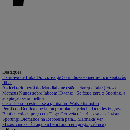
Destaques
Ex-noiva de Luka Doncic exige 50 milhões e quer reduzir visitas às
filhas
As férias do herói do Mundial que estão a dar que falar (fotos)
Matheus Nunes sobre Inbeom Hwang: «Se fosse para o Sporting, a
adaptação seria melhor»
César Peixoto estreia-se a ganhar no Wolverhampton
Pérola do Benfica que ia integrar plantel principal tem lesão grave
Benfica coloca preço em Tiago Gouveia e há duas saídas à vista
Sporting: Diomande na Reboleira para... Marinakis ver
«Boas-vindas» à Liga também foram em grego (crónica)
Últimas