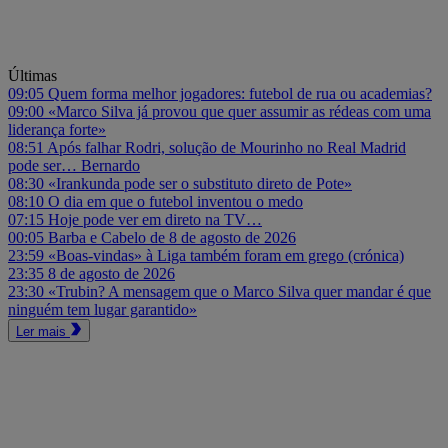
Últimas
09:05
Quem forma melhor jogadores: futebol de rua ou academias?
09:00
«Marco Silva já provou que quer assumir as rédeas com uma
liderança forte»
08:51
Após falhar Rodri, solução de Mourinho no Real Madrid
pode ser… Bernardo
08:30
«Irankunda pode ser o substituto direto de Pote»
08:10
O dia em que o futebol inventou o medo
07:15
Hoje pode ver em direto na TV…
00:05
Barba e Cabelo de 8 de agosto de 2026
23:59
«Boas-vindas» à Liga também foram em grego (crónica)
23:35
8 de agosto de 2026
23:30
«Trubin? A mensagem que o Marco Silva quer mandar é que
ninguém tem lugar garantido»
Ler mais