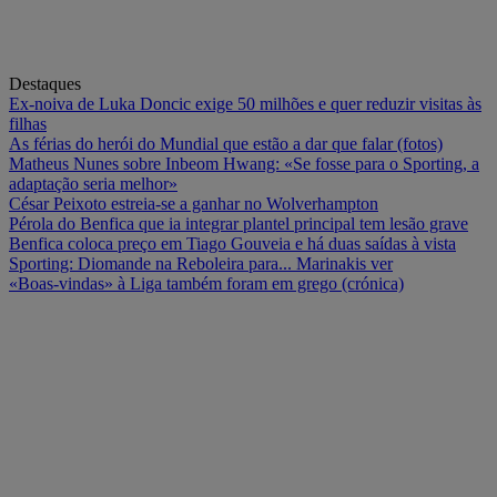
Destaques
Ex-noiva de Luka Doncic exige 50 milhões e quer reduzir visitas às
filhas
As férias do herói do Mundial que estão a dar que falar (fotos)
Matheus Nunes sobre Inbeom Hwang: «Se fosse para o Sporting, a
adaptação seria melhor»
César Peixoto estreia-se a ganhar no Wolverhampton
Pérola do Benfica que ia integrar plantel principal tem lesão grave
Benfica coloca preço em Tiago Gouveia e há duas saídas à vista
Sporting: Diomande na Reboleira para... Marinakis ver
«Boas-vindas» à Liga também foram em grego (crónica)