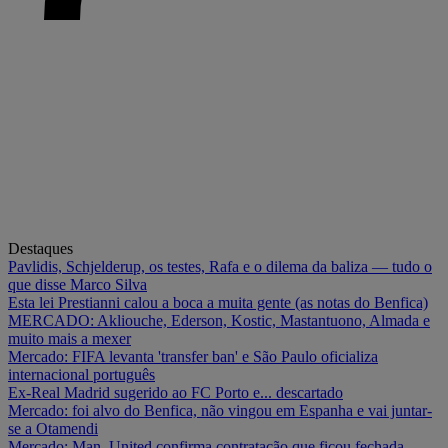
Destaques
Pavlidis, Schjelderup, os testes, Rafa e o dilema da baliza — tudo o
que disse Marco Silva
Esta lei Prestianni calou a boca a muita gente (as notas do Benfica)
MERCADO: Akliouche, Ederson, Kostic, Mastantuono, Almada e
muito mais a mexer
Mercado: FIFA levanta 'transfer ban' e São Paulo oficializa
internacional português
Ex-Real Madrid sugerido ao FC Porto e... descartado
Mercado: foi alvo do Benfica, não vingou em Espanha e vai juntar-
se a Otamendi
Mercado: Man. United confirma contratação que ficou fechada…