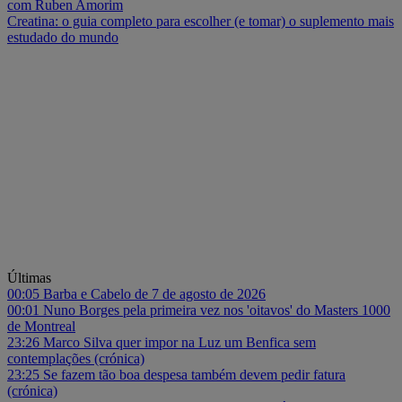
com Ruben Amorim
Creatina: o guia completo para escolher (e tomar) o suplemento mais
estudado do mundo
Últimas
00:05
Barba e Cabelo de 7 de agosto de 2026
00:01
Nuno Borges pela primeira vez nos 'oitavos' do Masters 1000
de Montreal
23:26
Marco Silva quer impor na Luz um Benfica sem
contemplações (crónica)
23:25
Se fazem tão boa despesa também devem pedir fatura
(crónica)