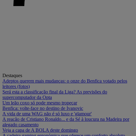
Destaques
Adeptos querem mais mudanças: o onze do Benfica votado pelos
leitores (fotos)
Será esta a classificação final da Liga? As previsões do
supercomputador da Opta
Um leão coxo só pode mesmo tropeçar
Benfica: volte-face no destino de Ivanovic
A vida de uma WAG não é só luxo e 'glamour'
A reação de Cristiano Ronaldo... e da Sé à loucura na Madeira por
alegado casamento
Veja a capa de A BOLA deste domingo
A cadeira gaming ergonómica que oferece um conforto absoluto