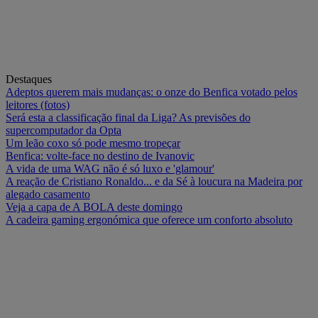
Destaques
Adeptos querem mais mudanças: o onze do Benfica votado pelos
leitores (fotos)
Será esta a classificação final da Liga? As previsões do
supercomputador da Opta
Um leão coxo só pode mesmo tropeçar
Benfica: volte-face no destino de Ivanovic
A vida de uma WAG não é só luxo e 'glamour'
A reação de Cristiano Ronaldo... e da Sé à loucura na Madeira por
alegado casamento
Veja a capa de A BOLA deste domingo
A cadeira gaming ergonómica que oferece um conforto absoluto