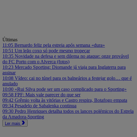
Últimas
11:05
Bernardo feliz pela estreia após semana «dura»
10:51
Um leão coxo só pode mesmo tropeçar
10:35
Novidade na defesa e sem dilema no ataque: onze provável
do FC Porto com o Alverca (fotos)
10:23
Mercado Sporting: Diomande já viaja para Inglaterra para
assinar
10:08
Vídeo: cai no túnel para os balneários a festejar golo… que é
anulado
10:00
«Rui Silva pode ser um caso complicado para o Sporting»
09:58
FPF: Mais vale parecer do que ser
09:42
Grêmio volta às vitórias e Castro respira, Botafogo empata
09:34
Pesadelo de Sabalenka continua
09:30
Pedro Henriques detalha todos os lances polémicos do Estrela
da Amadora-Sporting
Ler mais