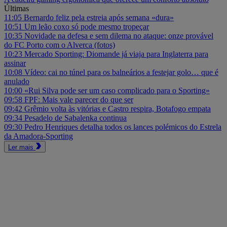
Últimas
11:05
Bernardo feliz pela estreia após semana «dura»
10:51
Um leão coxo só pode mesmo tropeçar
10:35
Novidade na defesa e sem dilema no ataque: onze provável
do FC Porto com o Alverca (fotos)
10:23
Mercado Sporting: Diomande já viaja para Inglaterra para
assinar
10:08
Vídeo: cai no túnel para os balneários a festejar golo… que é
anulado
10:00
«Rui Silva pode ser um caso complicado para o Sporting»
09:58
FPF: Mais vale parecer do que ser
09:42
Grêmio volta às vitórias e Castro respira, Botafogo empata
09:34
Pesadelo de Sabalenka continua
09:30
Pedro Henriques detalha todos os lances polémicos do Estrela
da Amadora-Sporting
Ler mais