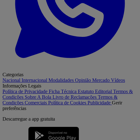
Categorias
Nacional
Internacional
Modalidades
Opinião
Mercado
Vídeos
Informações Legais
Política de Privacidade
Ficha Técnica
Estatuto Editorial
Termos &
Condições
Sobre A Bola
Livro de Reclamações
Termos &
Condições Comerciais
Política de Cookies
Publicidade
Gerir
preferências
Descarregue a
app gratuita