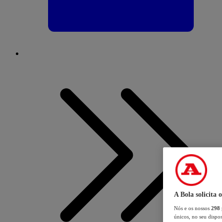
A Bola solicita 
Nós e os nossos
298
únicos, no seu dispos