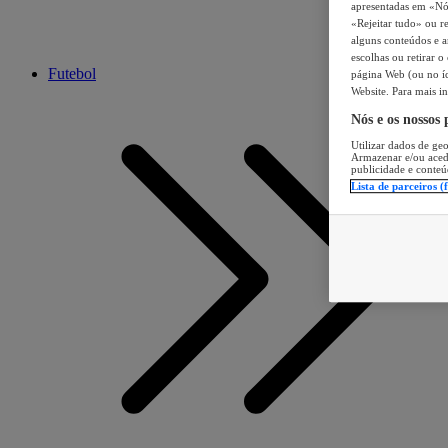
apresentadas em «Nós 
«Rejeitar tudo» ou re
alguns conteúdos e an
escolhas ou retirar 
Futebol
página Web (ou no íc
Website. Para mais in
Nós e os nossos
Utilizar dados de geo
Armazenar e/ou aced
publicidade e conteú
Lista de parceiros (