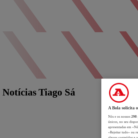
Notícias Tiago Sá
A Bola solicita 
Nós e os nossos
298
únicos, no seu dispos
apresentadas em «Nós 
«Rejeitar tudo» ou re
alguns conteúdos e an