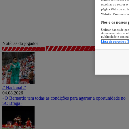
escolhas ou retirar 
página Web (ou no íc
Website. Para mais in
Nós e os nossos
Utilizar dados de geo
Armazenar e/ou aced
publicidade e conteú
Lista de parceiros (
Notícias do jogador
// Nacional //
04.08.2026
«O Bernardo tem todas as condições para agarrar a oportunidade no
SC Braga»