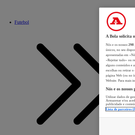
Futebol
A Bola solicita 
Nós e os nossos
298
únicos, no seu dispos
apresentadas em «Nós 
«Rejeitar tudo» ou re
alguns conteúdos e an
escolhas ou retirar 
página Web (ou no íc
Website. Para mais in
Nós e os nossos
Utilizar dados de geo
Armazenar e/ou aced
publicidade e conteú
Lista de parceiros (