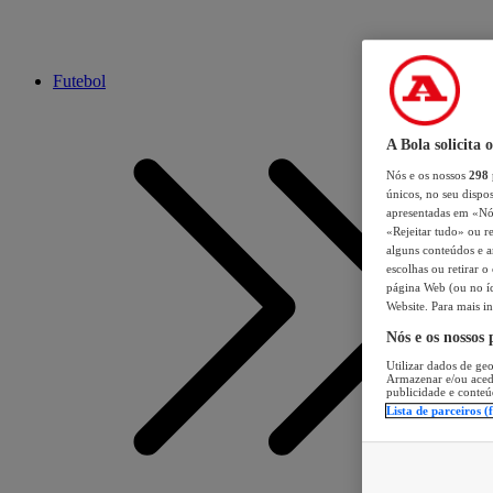
Futebol
A Bola solicita 
Nós e os nossos
298
únicos, no seu dispos
apresentadas em «Nós 
«Rejeitar tudo» ou re
alguns conteúdos e an
escolhas ou retirar 
página Web (ou no íc
Website. Para mais in
Nós e os nossos
Utilizar dados de geo
Armazenar e/ou aced
publicidade e conteú
Lista de parceiros (