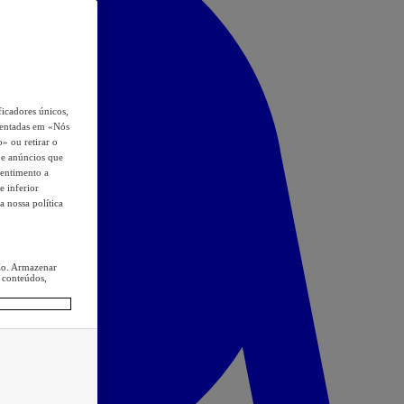
icadores únicos,
esentadas em «Nós
o» ou retirar o
s e anúncios que
sentimento a
e inferior
a nossa política
ção. Armazenar
 conteúdos,