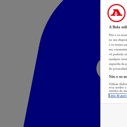
A Bola sol
Nós e os nos
no seu dispos
e os nossos pa
seu consentim
vê poderão não
qualquer mome
esquerda da p
de privacidad
Nós e os n
Utilizar dados
e/ou aceder a
estudos de au
Lista de parc