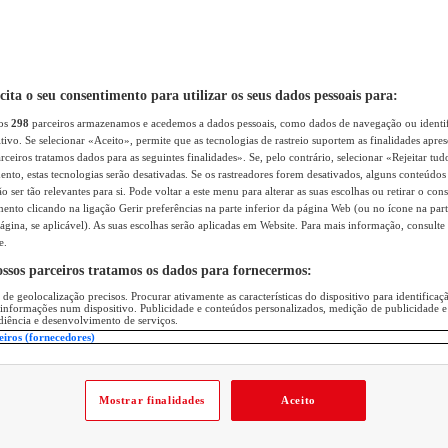
icita o seu consentimento para utilizar os seus dados pessoais para:
sos
298
parceiros armazenamos e acedemos a dados pessoais, como dados de navegação ou identif
itivo. Se selecionar «Aceito», permite que as tecnologias de rastreio suportem as finalidades apr
rceiros tratamos dados para as seguintes finalidades». Se, pelo contrário, selecionar «Rejeitar tud
ento, estas tecnologias serão desativadas. Se os rastreadores forem desativados, alguns conteúdo
 ser tão relevantes para si. Pode voltar a este menu para alterar as suas escolhas ou retirar o con
nto clicando na ligação Gerir preferências na parte inferior da página Web (ou no ícone na part
ágina, se aplicável). As suas escolhas serão aplicadas em Website. Para mais informação, consulte 
e.
ossos parceiros tratamos os dados para fornecermos:
 de geolocalização precisos. Procurar ativamente as características do dispositivo para identifica
 informações num dispositivo. Publicidade e conteúdos personalizados, medição de publicidade e
diência e desenvolvimento de serviços.
eiros (fornecedores)
Mostrar finalidades
Aceito