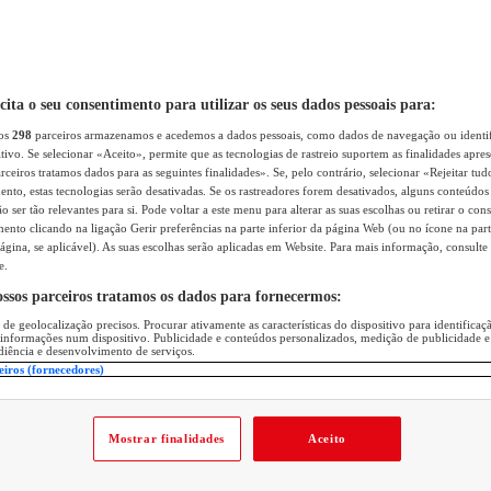
icita o seu consentimento para utilizar os seus dados pessoais para:
sos
298
parceiros armazenamos e acedemos a dados pessoais, como dados de navegação ou identif
itivo. Se selecionar «Aceito», permite que as tecnologias de rastreio suportem as finalidades apr
rceiros tratamos dados para as seguintes finalidades». Se, pelo contrário, selecionar «Rejeitar tud
ento, estas tecnologias serão desativadas. Se os rastreadores forem desativados, alguns conteúdo
 ser tão relevantes para si. Pode voltar a este menu para alterar as suas escolhas ou retirar o con
nto clicando na ligação Gerir preferências na parte inferior da página Web (ou no ícone na part
ágina, se aplicável). As suas escolhas serão aplicadas em Website. Para mais informação, consulte 
e.
ossos parceiros tratamos os dados para fornecermos:
 de geolocalização precisos. Procurar ativamente as características do dispositivo para identifica
 informações num dispositivo. Publicidade e conteúdos personalizados, medição de publicidade e
diência e desenvolvimento de serviços.
eiros (fornecedores)
Mostrar finalidades
Aceito