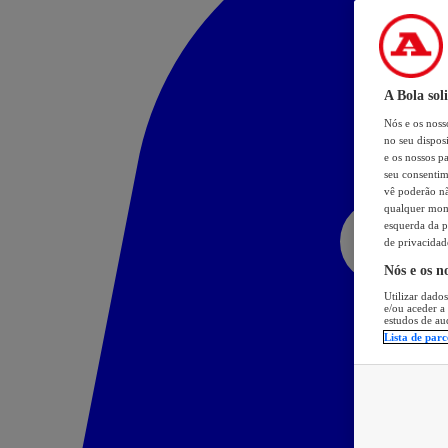
A Bola sol
Nós e os nos
no seu dispos
e os nossos pa
seu consentim
vê poderão não
qualquer mome
esquerda da p
de privacidad
Nós e os n
Utilizar dados
e/ou aceder a
estudos de au
Lista de parc