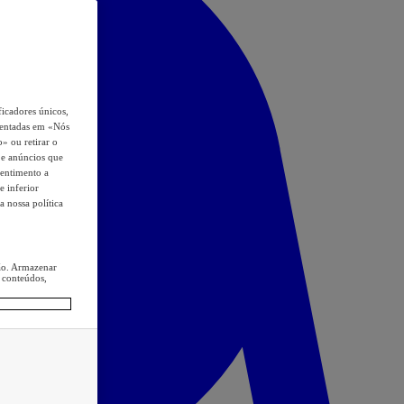
icadores únicos,
esentadas em «Nós
o» ou retirar o
s e anúncios que
sentimento a
e inferior
a nossa política
ção. Armazenar
 conteúdos,