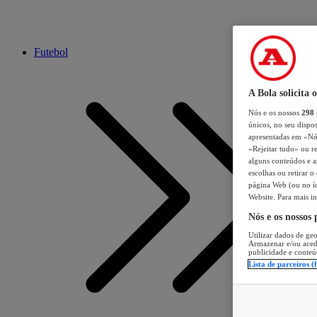
Futebol
A Bola solicita 
Nós e os nossos
298
únicos, no seu dispos
apresentadas em «Nós 
«Rejeitar tudo» ou re
alguns conteúdos e an
escolhas ou retirar 
página Web (ou no íc
Website. Para mais in
Nós e os nossos
Utilizar dados de geo
Armazenar e/ou aced
publicidade e conteú
Lista de parceiros (