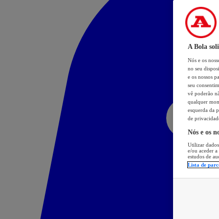
A Bola sol
Nós e os nos
no seu dispos
e os nossos pa
seu consentim
vê poderão não
qualquer mome
esquerda da p
de privacidad
Nós e os n
Utilizar dados
e/ou aceder a
estudos de au
Lista de parc