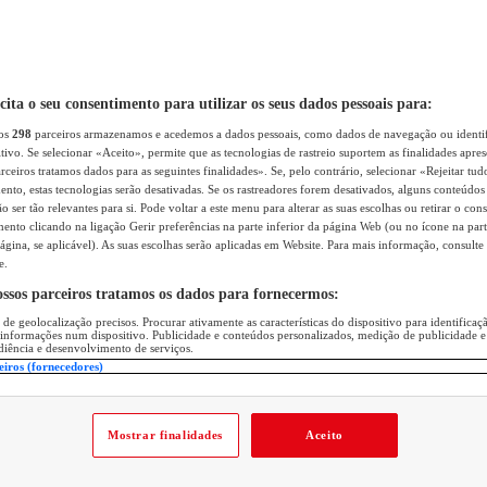
icita o seu consentimento para utilizar os seus dados pessoais para:
sos
298
parceiros armazenamos e acedemos a dados pessoais, como dados de navegação ou identif
itivo. Se selecionar «Aceito», permite que as tecnologias de rastreio suportem as finalidades apr
rceiros tratamos dados para as seguintes finalidades». Se, pelo contrário, selecionar «Rejeitar tud
ento, estas tecnologias serão desativadas. Se os rastreadores forem desativados, alguns conteúdo
 ser tão relevantes para si. Pode voltar a este menu para alterar as suas escolhas ou retirar o con
nto clicando na ligação Gerir preferências na parte inferior da página Web (ou no ícone na part
ágina, se aplicável). As suas escolhas serão aplicadas em Website. Para mais informação, consulte 
e.
ossos parceiros tratamos os dados para fornecermos:
 de geolocalização precisos. Procurar ativamente as características do dispositivo para identifica
 informações num dispositivo. Publicidade e conteúdos personalizados, medição de publicidade e
diência e desenvolvimento de serviços.
eiros (fornecedores)
Mostrar finalidades
Aceito