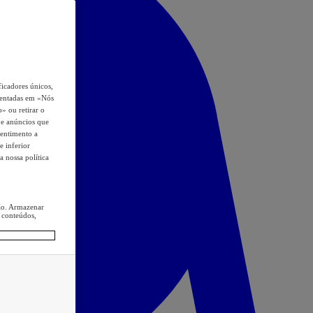
icadores únicos,
esentadas em «Nós
o» ou retirar o
s e anúncios que
sentimento a
e inferior
a nossa política
ção. Armazenar
 conteúdos,