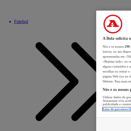
Futebol
A Bola solicita 
Nós e os nossos
298
únicos, no seu dispos
apresentadas em «Nós 
«Rejeitar tudo» ou re
alguns conteúdos e an
escolhas ou retirar 
página Web (ou no íc
Website. Para mais in
Nós e os nossos
Utilizar dados de geo
Armazenar e/ou aced
publicidade e conteú
Lista de parceiros (