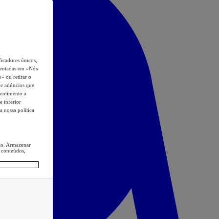
icadores únicos,
esentadas em «Nós
o» ou retirar o
s e anúncios que
sentimento a
e inferior
a nossa política
ção. Armazenar
 conteúdos,