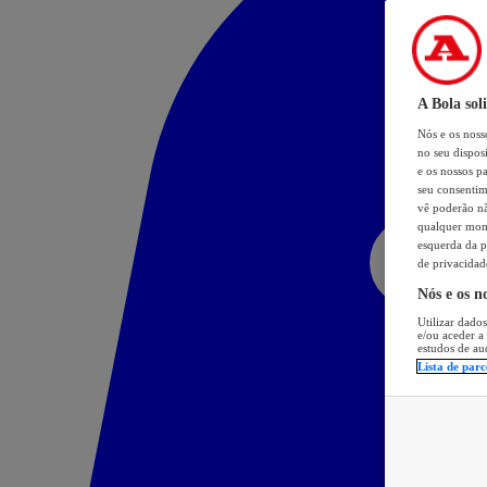
A Bola sol
Nós e os nos
no seu dispos
e os nossos pa
seu consentim
vê poderão não
qualquer mome
esquerda da p
de privacidad
Nós e os n
Utilizar dados
e/ou aceder a
estudos de au
Lista de parc