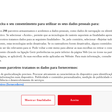
icita o seu consentimento para utilizar os seus dados pessoais para:
sos
298
parceiros armazenamos e acedemos a dados pessoais, como dados de navegação ou identif
itivo. Se selecionar «Aceito», permite que as tecnologias de rastreio suportem as finalidades apr
rceiros tratamos dados para as seguintes finalidades». Se, pelo contrário, selecionar «Rejeitar tud
ento, estas tecnologias serão desativadas. Se os rastreadores forem desativados, alguns conteúdo
 ser tão relevantes para si. Pode voltar a este menu para alterar as suas escolhas ou retirar o con
nto clicando na ligação Gerir preferências na parte inferior da página Web (ou no ícone na part
ágina, se aplicável). As suas escolhas serão aplicadas em Website. Para mais informação, consulte 
e.
ossos parceiros tratamos os dados para fornecermos:
 de geolocalização precisos. Procurar ativamente as características do dispositivo para identifica
 informações num dispositivo. Publicidade e conteúdos personalizados, medição de publicidade e
diência e desenvolvimento de serviços.
eiros (fornecedores)
Mostrar finalidades
Aceito