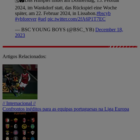
🗓️🏟️Das Hinspiel findet am Donnerstag, 15. Februar
2024, im Wankdorf statt, das Rückspiel eine Woche
später, am 22. Februar 2024, in Lissabon.
#bscyb
#ybforever
#uel
pic.twitter.com/2fA6P1T7EC
— BSC YOUNG BOYS (@BSC_YB)
December 18,
2023
Artigos Relacionados:
// Internacional //
Confrontos inéditos para as equipas portuguesas na Liga Europa