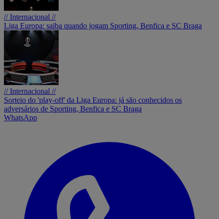
// Internacional //
Liga Europa: saiba quando jogam Sporting, Benfica e SC Braga
// Internacional //
Sorteio do 'play-off' da Liga Europa: já são conhecidos os
adversários de Sporting, Benfica e SC Braga
WhatsApp