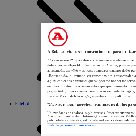
A Bola solicita o seu consentimento para utilizar
Nós e os nossos
298
parceiros armazenamos e acedemos a dados
únicos, no seu dispositivo. Se selecionar «Aceito», permite que 
apresentadas em «Nós e os nossos parceiros tratamos dados para 
«Rejeitar tudo» ou retirar o seu consentimento, estas tecnologia
alguns conteúdos e anúncios que vê poderão não ser tão relevant
escolhas ou retirar o consentimento a qualquer momento clicand
página Web (ou no ícone na parte inferior esquerda da página, s
Website. Para mais informação, consulte a nossa política de pri
Futebol
Nós e os nossos parceiros tratamos os dados par
Utilizar dados de geolocalização precisos. Procurar ativamente a
Armazenar e/ou aceder a informações num dispositivo. Publici
publicidade e conteúdos, estudos de audiência e desenvolvimen
Lista de parceiros (fornecedores)