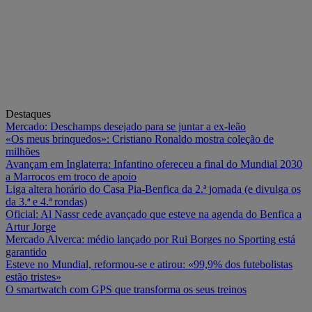
Destaques
Mercado: Deschamps desejado para se juntar a ex-leão
«Os meus brinquedos»: Cristiano Ronaldo mostra coleção de
milhões
Avançam em Inglaterra: Infantino ofereceu a final do Mundial 2030
a Marrocos em troco de apoio
Liga altera horário do Casa Pia-Benfica da 2.ª jornada (e divulga os
da 3.ª e 4.ª rondas)
Oficial: Al Nassr cede avançado que esteve na agenda do Benfica a
Artur Jorge
Mercado Alverca: médio lançado por Rui Borges no Sporting está
garantido
Esteve no Mundial, reformou-se e atirou: «99,9% dos futebolistas
estão tristes»
O smartwatch com GPS que transforma os seus treinos