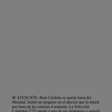
🚨 ATENCIÓN: Jhon Córdoba se queda fuera del
Mundial. Sufrió un desgarro en el aductor que lo dejará
por fuera de las canchas 4 semanas. La Selección
Colombia 🇨🇴 pierde a uno de sus delanteros y seguirá