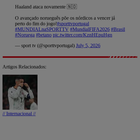
Haaland ataca novamente 🇳🇴
O avançado norueguês põe os nórdicos a vencer já
perto do fim do jogo!
#sporttvportugal
#MUNDIALnaSPORTTV
#MundialFIFA2026
#Brasil
#Noruega
#betano
pic.twitter.com/KznHEpuHgn
— sport tv (@sporttvportugal)
July 5, 2026
Artigos Relacionados:
// Internacional //