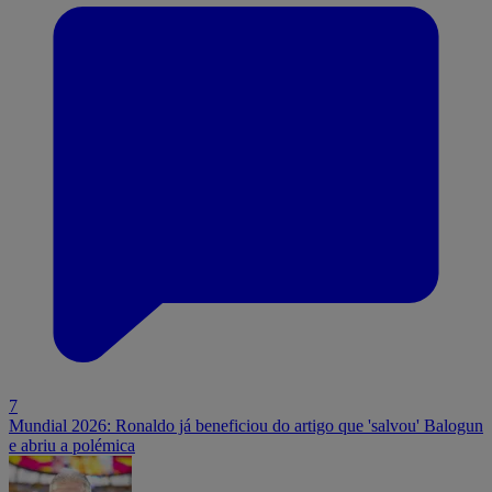
7
Mundial 2026: Ronaldo já beneficiou do artigo que 'salvou' Balogun
e abriu a polémica