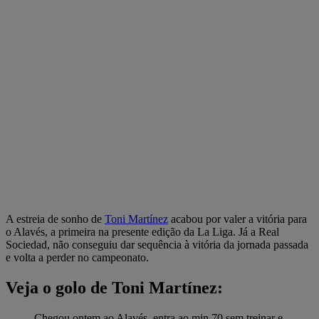
A estreia de sonho de
Toni Martínez
acabou por valer a vitória para
o Alavés, a primeira na presente edição da La Liga. Já a Real
Sociedad, não conseguiu dar sequência à vitória da jornada passada
e volta a perder no campeonato.
Veja o golo de Toni Martínez:
Chegou ontem ao Alavés, entra ao min 70 sem treinar e