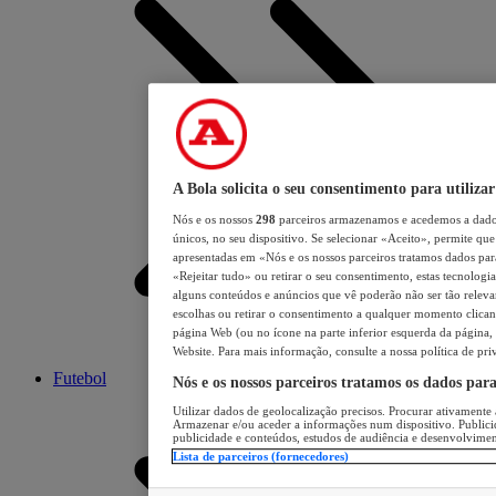
A Bola solicita o seu consentimento para utilizar
Nós e os nossos
298
parceiros armazenamos e acedemos a dados
únicos, no seu dispositivo. Se selecionar «Aceito», permite que 
apresentadas em «Nós e os nossos parceiros tratamos dados para 
«Rejeitar tudo» ou retirar o seu consentimento, estas tecnologia
alguns conteúdos e anúncios que vê poderão não ser tão relevant
escolhas ou retirar o consentimento a qualquer momento clicand
página Web (ou no ícone na parte inferior esquerda da página, s
Website. Para mais informação, consulte a nossa política de pri
Futebol
Nós e os nossos parceiros tratamos os dados par
Utilizar dados de geolocalização precisos. Procurar ativamente a
Armazenar e/ou aceder a informações num dispositivo. Publici
publicidade e conteúdos, estudos de audiência e desenvolvimen
Lista de parceiros (fornecedores)