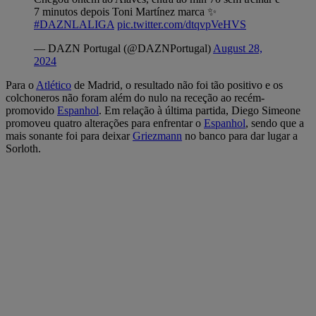
7 minutos depois Toni Martínez marca ✨
#DAZNLALIGA
pic.twitter.com/dtqvpVeHVS
— DAZN Portugal (@DAZNPortugal)
August 28,
2024
Para o
Atlético
de Madrid, o resultado não foi tão positivo e os
colchoneros não foram além do nulo na receção ao recém-
promovido
Espanhol
. Em relação à última partida, Diego Simeone
promoveu quatro alterações para enfrentar o
Espanhol
, sendo que a
mais sonante foi para deixar
Griezmann
no banco para dar lugar a
Sorloth.