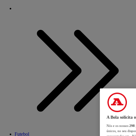
A Bola solicita 
Nós e os nossos
298
únicos, no seu dispos
Futebol
apresentadas em «Nós 