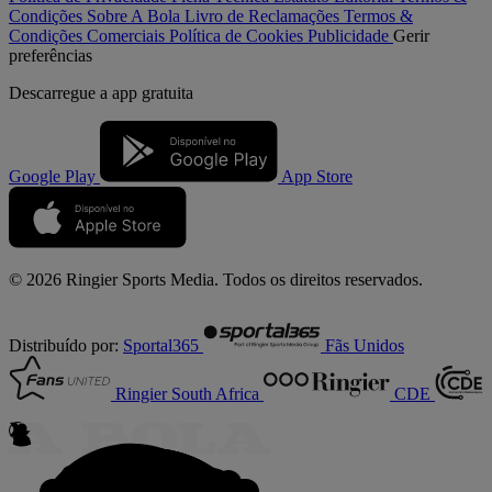
Condições
Sobre A Bola
Livro de Reclamações
Termos &
Condições Comerciais
Política de Cookies
Publicidade
Gerir
preferências
Descarregue a
app gratuita
Google Play
App Store
© 2026 Ringier Sports Media. Todos os direitos reservados.
Distribuído por:
Sportal365
Fãs Unidos
Ringier South Africa
CDE