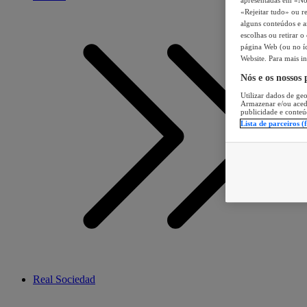
«Rejeitar tudo» ou re
alguns conteúdos e an
escolhas ou retirar 
página Web (ou no íc
Website. Para mais in
Nós e os nossos
Utilizar dados de geo
Armazenar e/ou aced
publicidade e conteú
Lista de parceiros (
Real Sociedad