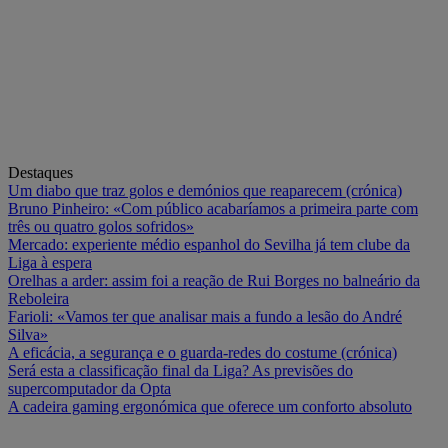
Destaques
Um diabo que traz golos e demónios que reaparecem (crónica)
Bruno Pinheiro: «Com público acabaríamos a primeira parte com
três ou quatro golos sofridos»
Mercado: experiente médio espanhol do Sevilha já tem clube da
Liga à espera
Orelhas a arder: assim foi a reação de Rui Borges no balneário da
Reboleira
Farioli: «Vamos ter que analisar mais a fundo a lesão do André
Silva»
A eficácia, a segurança e o guarda-redes do costume (crónica)
Será esta a classificação final da Liga? As previsões do
supercomputador da Opta
A cadeira gaming ergonómica que oferece um conforto absoluto