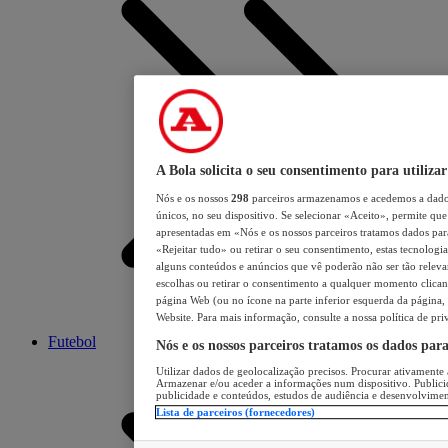
A Bola solicita o seu consentimento para utilizar
Nós e os nossos
298
parceiros armazenamos e acedemos a dados
únicos, no seu dispositivo. Se selecionar «Aceito», permite que 
apresentadas em «Nós e os nossos parceiros tratamos dados para 
«Rejeitar tudo» ou retirar o seu consentimento, estas tecnologia
alguns conteúdos e anúncios que vê poderão não ser tão relevant
escolhas ou retirar o consentimento a qualquer momento clicand
página Web (ou no ícone na parte inferior esquerda da página, s
Website. Para mais informação, consulte a nossa política de pri
Futebol
Nós e os nossos parceiros tratamos os dados par
Utilizar dados de geolocalização precisos. Procurar ativamente a
Armazenar e/ou aceder a informações num dispositivo. Publici
publicidade e conteúdos, estudos de audiência e desenvolvimen
Lista de parceiros (fornecedores)