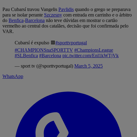
Pau Cubarsí travou Vangelis
Pavlidis
quando o grego se preparava
para se isolar perante
Szczesny
com entrada em carrinho e o árbitro
do
Benfica
-
Barcelona
não teve dúvidas em mostrar o cartão
vermelho ao central dos catalães, decisão que foi confirmada pelo
VAR.
Cubarsí é expulso 🟥
#sporttvportugal
#CHAMPIONSnaSPORTTV
#ChampionsLeague
#SLBenfica
#Barcelona
pic.twitter.com/Enl1kWTjVk
— sport tv (@sporttvportugal)
March 5, 2025
WhatsApp