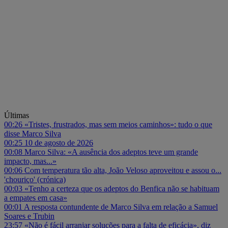
Últimas
00:26
«Tristes, frustrados, mas sem meios caminhos»: tudo o que
disse Marco Silva
00:25
10 de agosto de 2026
00:08
Marco Silva: «A ausência dos adeptos teve um grande
impacto, mas...»
00:06
Com temperatura tão alta, João Veloso aproveitou e assou o...
'chouriço' (crónica)
00:03
«Tenho a certeza que os adeptos do Benfica não se habituam
a empates em casa»
00:01
A resposta contundente de Marco Silva em relação a Samuel
Soares e Trubin
23:57
«Não é fácil arranjar soluções para a falta de eficácia», diz