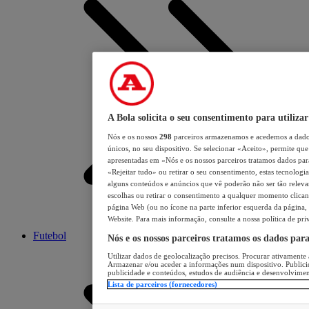
A Bola solicita o seu consentimento para utilizar
Nós e os nossos
298
parceiros armazenamos e acedemos a dados
únicos, no seu dispositivo. Se selecionar «Aceito», permite que 
apresentadas em «Nós e os nossos parceiros tratamos dados para 
«Rejeitar tudo» ou retirar o seu consentimento, estas tecnologia
alguns conteúdos e anúncios que vê poderão não ser tão relevant
escolhas ou retirar o consentimento a qualquer momento clicand
página Web (ou no ícone na parte inferior esquerda da página, s
Website. Para mais informação, consulte a nossa política de pri
Futebol
Nós e os nossos parceiros tratamos os dados par
Utilizar dados de geolocalização precisos. Procurar ativamente a
Armazenar e/ou aceder a informações num dispositivo. Publici
publicidade e conteúdos, estudos de audiência e desenvolvimen
Lista de parceiros (fornecedores)