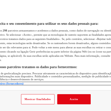
icita o seu consentimento para utilizar os seus dados pessoais para:
sos
298
parceiros armazenamos e acedemos a dados pessoais, como dados de navegação ou identif
itivo. Se selecionar «Aceito», permite que as tecnologias de rastreio suportem as finalidades apr
rceiros tratamos dados para as seguintes finalidades». Se, pelo contrário, selecionar «Rejeitar tud
ento, estas tecnologias serão desativadas. Se os rastreadores forem desativados, alguns conteúdo
 ser tão relevantes para si. Pode voltar a este menu para alterar as suas escolhas ou retirar o con
nto clicando na ligação Gerir preferências na parte inferior da página Web (ou no ícone na part
ágina, se aplicável). As suas escolhas serão aplicadas em Website. Para mais informação, consulte 
e.
ossos parceiros tratamos os dados para fornecermos:
 de geolocalização precisos. Procurar ativamente as características do dispositivo para identifica
 informações num dispositivo. Publicidade e conteúdos personalizados, medição de publicidade e
diência e desenvolvimento de serviços.
eiros (fornecedores)
Mostrar finalidades
Aceito