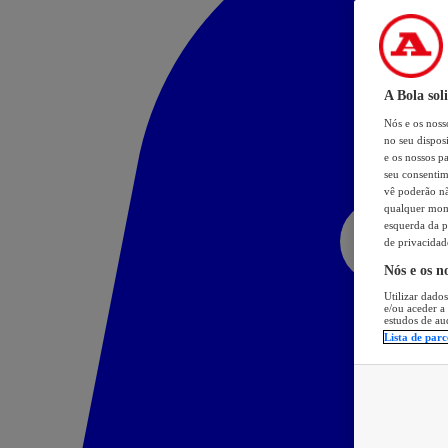
A Bola sol
Nós e os nos
no seu dispos
e os nossos pa
seu consentim
vê poderão não
qualquer mome
esquerda da p
de privacidad
Nós e os n
Utilizar dados
e/ou aceder a
estudos de au
Lista de parc