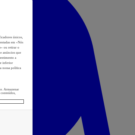
icadores únicos,
esentadas em «Nós
o» ou retirar o
s e anúncios que
sentimento a
e inferior
a nossa política
ção. Armazenar
 conteúdos,