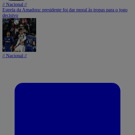
// Nacional //
Estrela da Amadora: presidente foi dar moral às tropas para o jogo
decisivo
// Nacional //