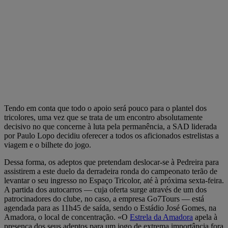
Tendo em conta que todo o apoio será pouco para o plantel dos
tricolores, uma vez que se trata de um encontro absolutamente
decisivo no que concerne à luta pela permanência, a SAD liderada
por Paulo Lopo decidiu oferecer a todos os aficionados estrelistas a
viagem e o bilhete do jogo.
Dessa forma, os adeptos que pretendam deslocar-se à Pedreira para
assistirem a este duelo da derradeira ronda do campeonato terão de
levantar o seu ingresso no Espaço Tricolor, até à próxima sexta-feira.
A partida dos autocarros — cuja oferta surge através de um dos
patrocinadores do clube, no caso, a empresa Go7Tours — está
agendada para as 11h45 de saída, sendo o Estádio José Gomes, na
Amadora, o local de concentração. «O
Estrela da Amadora
apela à
presença dos seus adeptos para um jogo de extrema importância fora