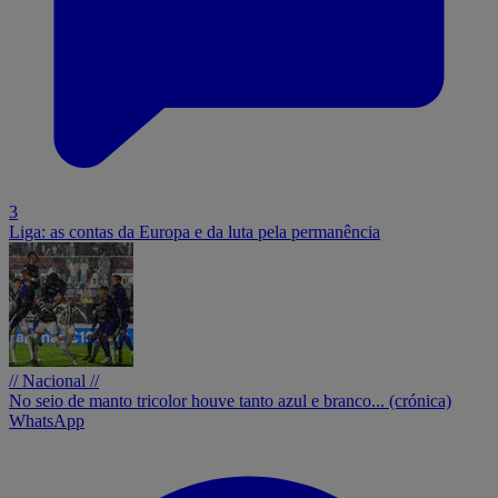
3
Liga: as contas da Europa e da luta pela permanência
// Nacional //
No seio de manto tricolor houve tanto azul e branco... (crónica)
WhatsApp