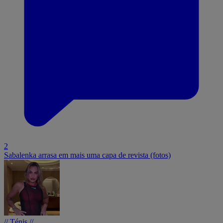
2
Sabalenka arrasa em mais uma capa de revista (fotos)
// Ténis //