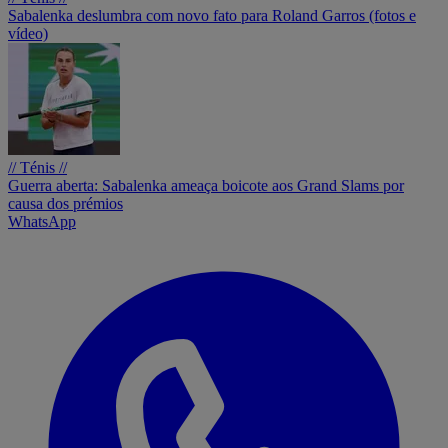
Sabalenka deslumbra com novo fato para Roland Garros (fotos e
vídeo)
// Ténis //
Guerra aberta: Sabalenka ameaça boicote aos Grand Slams por
causa dos prémios
WhatsApp