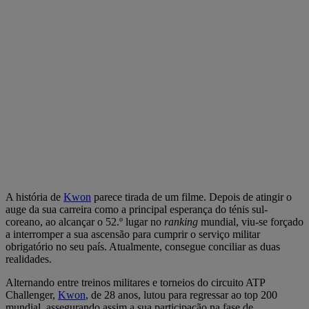
A história de
Kwon
parece tirada de um filme. Depois de atingir o
auge da sua carreira como a principal esperança do ténis sul-
coreano, ao alcançar o 52.º lugar no
ranking
mundial, viu-se forçado
a interromper a sua ascensão para cumprir o serviço militar
obrigatório no seu país. Atualmente, consegue conciliar as duas
realidades.
Alternando entre treinos militares e torneios do circuito ATP
Challenger,
Kwon
, de 28 anos, lutou para regressar ao top 200
mundial, assegurando assim a sua participação na fase de