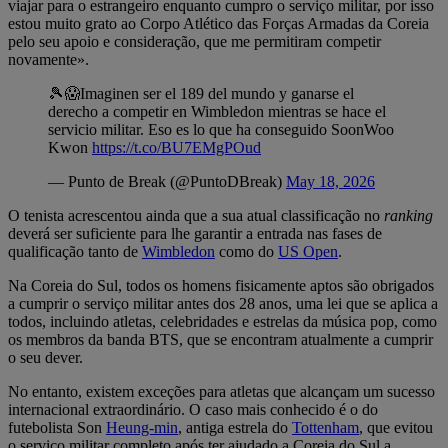
viajar para o estrangeiro enquanto cumpro o serviço militar, por isso
estou muito grato ao Corpo Atlético das Forças Armadas da Coreia
pelo seu apoio e consideração, que me permitiram competir
novamente».
🎾😱Imaginen ser el 189 del mundo y ganarse el
derecho a competir en Wimbledon mientras se hace el
servicio militar. Eso es lo que ha conseguido SoonWoo
Kwon
https://t.co/BU7EMgPOud
— Punto de Break (@PuntoDBreak)
May 18, 2026
O tenista acrescentou ainda que a sua atual classificação no
ranking
deverá ser suficiente para lhe garantir a entrada nas fases de
qualificação tanto de
Wimbledon
como do
US Open
.
Na Coreia do Sul, todos os homens fisicamente aptos são obrigados
a cumprir o serviço militar antes dos 28 anos, uma lei que se aplica a
todos, incluindo atletas, celebridades e estrelas da música pop, como
os membros da banda BTS, que se encontram atualmente a cumprir
o seu dever.
No entanto, existem exceções para atletas que alcançam um sucesso
internacional extraordinário. O caso mais conhecido é o do
futebolista Son
Heung-min
, antiga estrela do
Tottenham
, que evitou
o serviço militar completo após ter ajudado a Coreia do Sul a