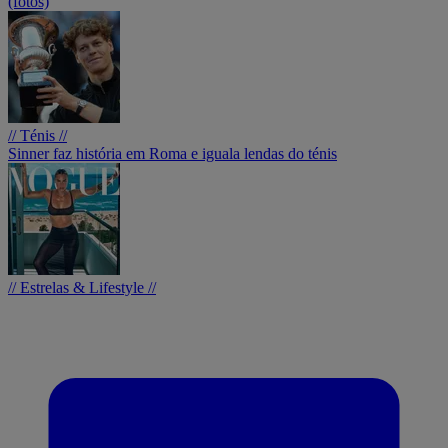
(fotos)
// Ténis //
Sinner faz história em Roma e iguala lendas do ténis
// Estrelas & Lifestyle //