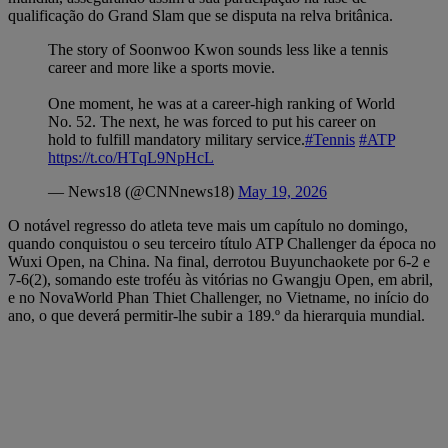
qualificação do Grand Slam que se disputa na relva britânica.
The story of Soonwoo Kwon sounds less like a tennis
career and more like a sports movie.
One moment, he was at a career-high ranking of World
No. 52. The next, he was forced to put his career on
hold to fulfill mandatory military service.
#Tennis
#ATP
https://t.co/HTqL9NpHcL
— News18 (@CNNnews18)
May 19, 2026
O notável regresso do atleta teve mais um capítulo no domingo,
quando conquistou o seu terceiro título ATP Challenger da época no
Wuxi Open, na China. Na final, derrotou Buyunchaokete por 6-2 e
7-6(2), somando este troféu às vitórias no Gwangju Open, em abril,
e no NovaWorld Phan Thiet Challenger, no Vietname, no início do
ano, o que deverá permitir-lhe subir a 189.º da hierarquia mundial.