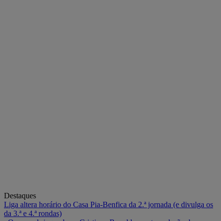
Destaques
Liga altera horário do Casa Pia-Benfica da 2.ª jornada (e divulga os
da 3.ª e 4.ª rondas)