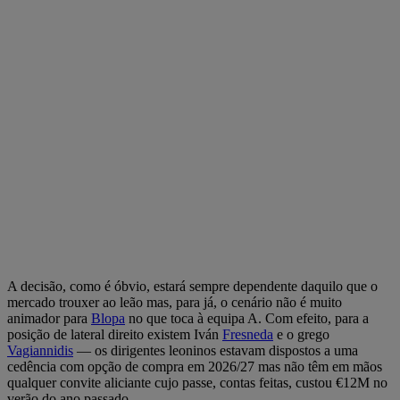
A decisão, como é óbvio, estará sempre dependente daquilo que o
mercado trouxer ao leão mas, para já, o cenário não é muito
animador para
Blopa
no que toca à equipa A. Com efeito, para a
posição de lateral direito existem Iván
Fresneda
e o grego
Vagiannidis
— os dirigentes leoninos estavam dispostos a uma
cedência com opção de compra em 2026/27 mas não têm em mãos
qualquer convite aliciante cujo passe, contas feitas, custou €12M no
verão do ano passado.