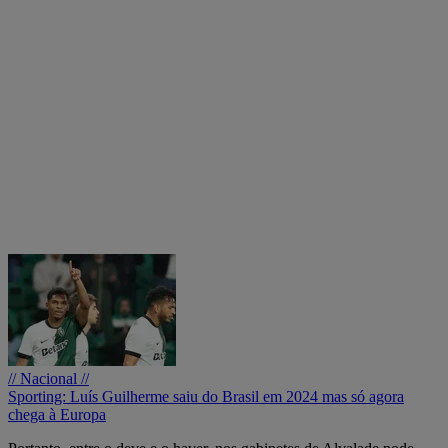
// Nacional //
Sporting: Luís Guilherme saiu do Brasil em 2024 mas só agora
chega à Europa