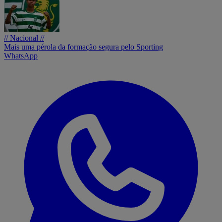
// Nacional //
Mais uma pérola da formação segura pelo Sporting
WhatsApp