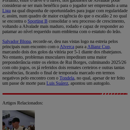
Portanto, entre o deve e o haver, nos gabinetes de Alvalade pode
considerar-se ser mais benéfico para o jogador ser emprestado a uma
Liga
na qual disponha de oportunidades para jogar com regularidade
e, assim, num quadro de maior exigência do que o escalão 2 no qual
se encontra o
Sporting B
consolidar o seu processo de crescimento,
voltando a Alvalade mais maduro, rodado e capaz de responder ao
patamar ao nível requerido num emblema com o estatuto do leão.
Salvador Blopa
, recorde-se, deu nas vistas logo na estreia pelos
principais num encontro com o
Alverca
para a
Allianz Cup
,
marcando dois dos golos da vitória por 5-1 diante dos ribatejanos.
No entanto, problemas musculares impediram uma maior
preponderância entre os eleitos de Rui Borges, culminando 2025/26
com oito jogos, os já referidos dois remates certeiros e outras tantas
assistências, ficando o final de temporada marcado em termos
negativos pelo encontro com o
Tondela
, no qual, apesar de ter feito
um passe de morte para
Luis Suárez
, apontou um autogolo.
Artigos Relacionados: