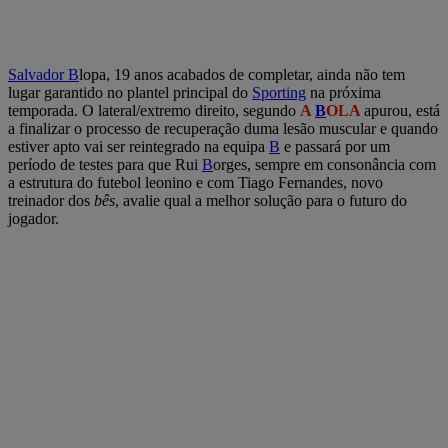
Salvador
B
lopa, 19 anos acabados de completar, ainda não tem
lugar garantido no plantel principal do
Sporting
na próxima
temporada. O lateral/extremo direito, segundo
A
B
OLA
apurou, está
a finalizar o processo de recuperação duma lesão muscular e quando
estiver apto vai ser reintegrado na equipa
B
e passará por um
período de testes para que Rui
B
orges, sempre em consonância com
a estrutura do futebol leonino e com Tiago Fernandes, novo
treinador dos
bês
, avalie qual a melhor solução para o futuro do
jogador.