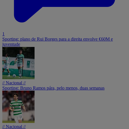
1
Sporting: plano de Rui Borges para a direita envolve €60M e
juventude
// Nacional //
Sporting: Bruno Ramos pára, pelo menos, duas semanas
// Nacional //