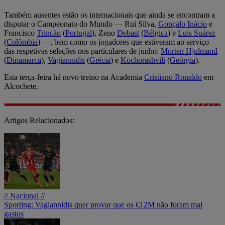
Também ausentes estão os internacionais que ainda se encontram a
disputar o Campeonato do Mundo — Rui Silva,
Gonçalo Inácio
e
Francisco
Trincão
(
Portugal
), Zeno
Debast
(
Bélgica
) e
Luis Suárez
(
Colômbia
) —, bem como os jogadores que estiveram ao serviço
das respetivas seleções nos particulares de junho:
Morten Hjulmand
(
Dinamarca
),
Vagiannidis
(
Grécia
) e
Kochorashvili
(
Geórgia
).
Esta terça-feira há novo treino na Academia
Cristiano Ronaldo
em
Alcochete.
Artigos Relacionados:
// Nacional //
Sporting: Vagiannidis quer provar que os €12M não foram mal
gastos