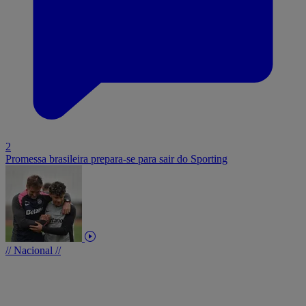
2
Promessa brasileira prepara-se para sair do Sporting
// Nacional //