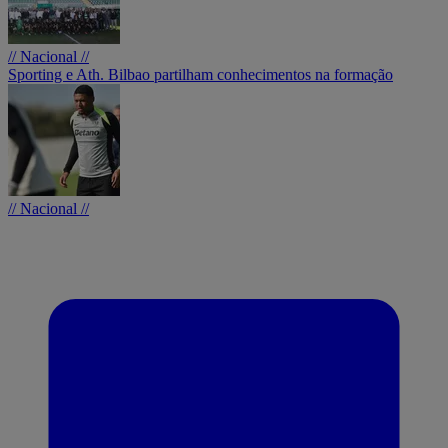
// Nacional //
Sporting e Ath. Bilbao partilham conhecimentos na formação
// Nacional //