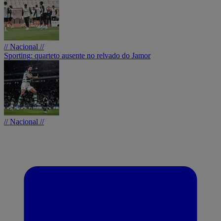
// Nacional //
Sporting: quarteto ausente no relvado do Jamor
// Nacional //