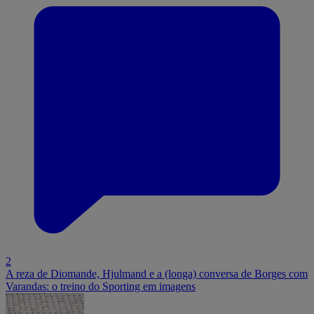
2
A reza de Diomande, Hjulmand e a (longa) conversa de Borges com
Varandas: o treino do Sporting em imagens