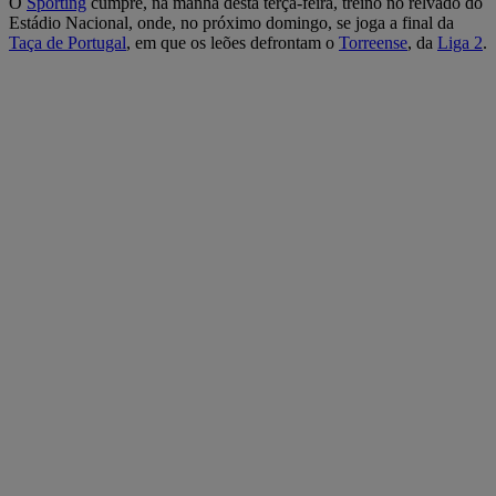
O
Sporting
cumpre, na manhã desta terça-feira, treino no relvado do
Estádio Nacional, onde, no próximo domingo, se joga a final da
Taça de Portugal
, em que os leões defrontam o
Torreense
, da
Liga 2
.