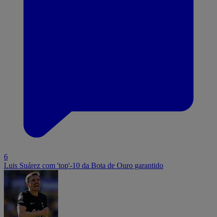
6
Luis Suárez com 'top'-10 da Bota de Ouro garantido