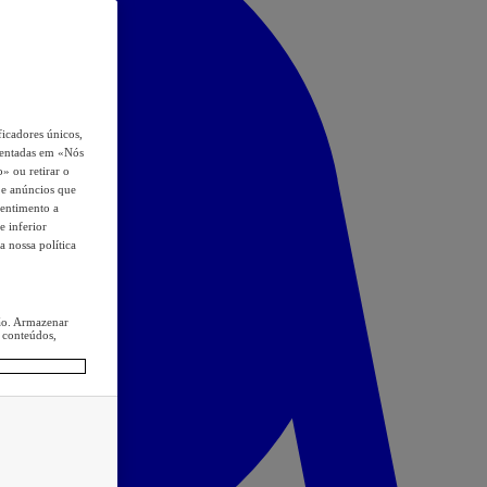
icadores únicos,
esentadas em «Nós
o» ou retirar o
s e anúncios que
sentimento a
e inferior
a nossa política
ção. Armazenar
 conteúdos,