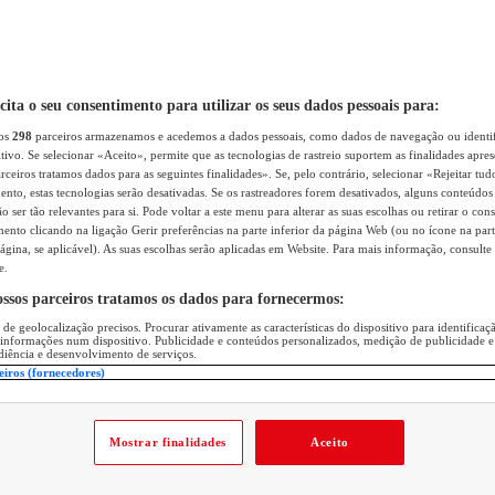
icita o seu consentimento para utilizar os seus dados pessoais para:
sos
298
parceiros armazenamos e acedemos a dados pessoais, como dados de navegação ou identif
itivo. Se selecionar «Aceito», permite que as tecnologias de rastreio suportem as finalidades apr
rceiros tratamos dados para as seguintes finalidades». Se, pelo contrário, selecionar «Rejeitar tud
ento, estas tecnologias serão desativadas. Se os rastreadores forem desativados, alguns conteúdo
 ser tão relevantes para si. Pode voltar a este menu para alterar as suas escolhas ou retirar o con
nto clicando na ligação Gerir preferências na parte inferior da página Web (ou no ícone na part
ágina, se aplicável). As suas escolhas serão aplicadas em Website. Para mais informação, consulte 
e.
ossos parceiros tratamos os dados para fornecermos:
 de geolocalização precisos. Procurar ativamente as características do dispositivo para identifica
 informações num dispositivo. Publicidade e conteúdos personalizados, medição de publicidade e
diência e desenvolvimento de serviços.
eiros (fornecedores)
Mostrar finalidades
Aceito