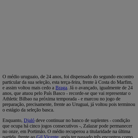
O médio uruguaio, de 24 anos, foi dispensado do segundo encontro
particular da sua seleção, esta terça-feira, frente à Costa do Marfim,
e assim voltou mais cedo a
Braga
. Já o avançado, igualmente de 24
anos, que atuou pelo País Basco - recorde-se que vai representar o
Athletic Bilbao na próxima temporada - e marcou no jogo de
preparação, precisamente, frente ao Uruguai, já voltou pois terminou
o estágio da seleção basca.
Enquanto,
Djaló
deve continuar no banco de suplentes - condição
que ocupa há cinco jogos consecutivos -, Zalazar pode permanecer
no onze, em Portimão. O médio recuperou a titularidade na última
partida, frente ao
Gil Vicente
, após ter passado três encontros como