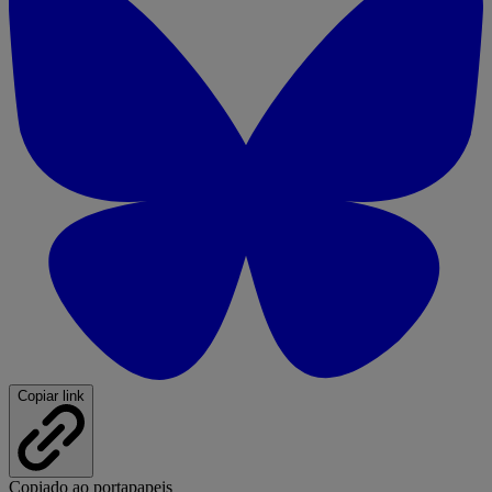
Copiar link
Copiado ao portapapeis