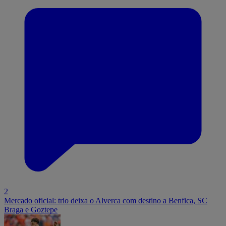
2
Mercado oficial: trio deixa o Alverca com destino a Benfica, SC
Braga e Goztepe