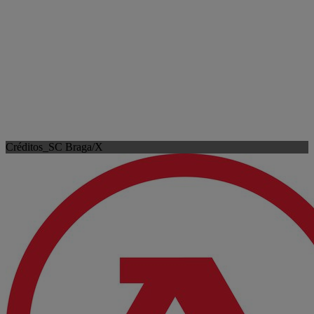
Créditos_SC Braga/X