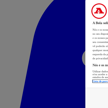
A Bola sol
Nós e os nos
no seu dispos
e os nossos pa
seu consentim
vê poderão não
qualquer mome
esquerda da p
de privacidad
Nós e os n
Utilizar dados
e/ou aceder a
estudos de au
Lista de parc