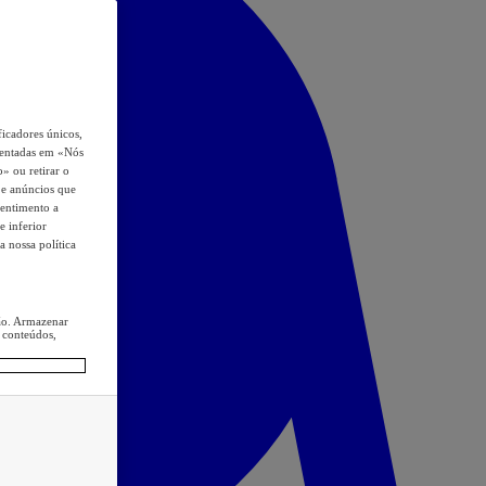
icadores únicos,
esentadas em «Nós
o» ou retirar o
s e anúncios que
sentimento a
e inferior
a nossa política
ção. Armazenar
 conteúdos,