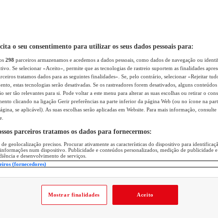
icita o seu consentimento para utilizar os seus dados pessoais para:
sos
298
parceiros armazenamos e acedemos a dados pessoais, como dados de navegação ou identif
itivo. Se selecionar «Aceito», permite que as tecnologias de rastreio suportem as finalidades apr
rceiros tratamos dados para as seguintes finalidades». Se, pelo contrário, selecionar «Rejeitar tud
ento, estas tecnologias serão desativadas. Se os rastreadores forem desativados, alguns conteúdo
 ser tão relevantes para si. Pode voltar a este menu para alterar as suas escolhas ou retirar o con
nto clicando na ligação Gerir preferências na parte inferior da página Web (ou no ícone na part
ágina, se aplicável). As suas escolhas serão aplicadas em Website. Para mais informação, consulte 
e.
ossos parceiros tratamos os dados para fornecermos:
 de geolocalização precisos. Procurar ativamente as características do dispositivo para identifica
 informações num dispositivo. Publicidade e conteúdos personalizados, medição de publicidade e
diência e desenvolvimento de serviços.
eiros (fornecedores)
Mostrar finalidades
Aceito